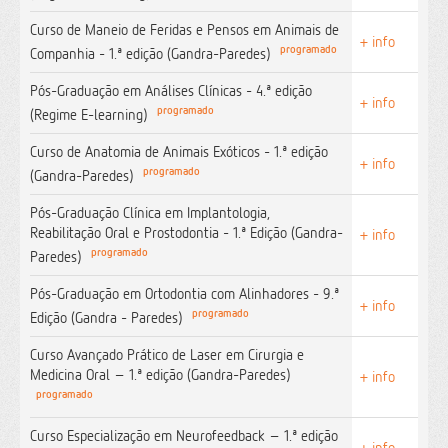
Curso de Maneio de Feridas e Pensos em Animais de
+ info
programado
Companhia - 1.ª edição (Gandra-Paredes)
Pós-Graduação em Análises Clínicas - 4.ª edição
+ info
programado
(Regime E-learning)
Curso de Anatomia de Animais Exóticos - 1.ª edição
+ info
programado
(Gandra-Paredes)
Pós-Graduação Clínica em Implantologia,
Reabilitação Oral e Prostodontia - 1.ª Edição (Gandra-
+ info
programado
Paredes)
Pós-Graduação em Ortodontia com Alinhadores - 9.ª
+ info
programado
Edição (Gandra - Paredes)
Curso Avançado Prático de Laser em Cirurgia e
Medicina Oral – 1.ª edição (Gandra-Paredes)
+ info
programado
Curso Especialização em Neurofeedback – 1.ª edição
+ info