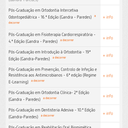
Pós-Graduação em Ortodontia Intercetiva
a
Odontopediátrica - 16.ª Edição (Gandra - Paredes)
+ info
decorrer
Pós-Graduação em Fisioterapia Cardiorrespiratória -
+ info
a decorrer
4.ª Edição (Gandra - Paredes)
Pós-Graduação em Introdução à Ortodontia - 19ª
+ info
a decorrer
Edição (Gandra-Paredes)
Pós-Graduação em Prevenção, Controlo de Infeção e
Resistência aos Antimicrobianos - 6ª edição (Regime
+ info
a decorrer
E-Learning)
Pós-Graduação em Ortodontia Clínica- 2ª Edição
+ info
a decorrer
(Gandra - Paredes)
Pós-Graduação em Dentisteria Adesiva - 10.ª Edição
+ info
a decorrer
(Gandra-Paredes)
Pós-Graduação em Reabilitação Oral Biomimética