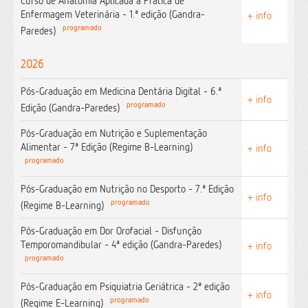
Curso de Anatomia Aplicada à Prática de
Enfermagem Veterinária - 1.ª edição (Gandra-
+ info
programado
Paredes)
2026
Pós-Graduação em Medicina Dentária Digital - 6.ª
+ info
programado
Edição (Gandra-Paredes)
Pós-Graduação em Nutrição e Suplementação
Alimentar - 7ª Edição (Regime B-Learning)
+ info
programado
Pós-Graduação em Nutrição no Desporto - 7.ª Edição
+ info
programado
(Regime B-Learning)
Pós-Graduação em Dor Orofacial - Disfunção
Temporomandibular - 4ª edição (Gandra-Paredes)
+ info
programado
Pós-Graduação em Psiquiatria Geriátrica - 2ª edição
+ info
programado
(Regime E-Learning)