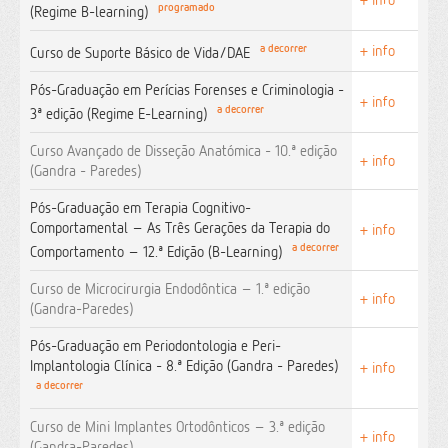
programado
(Regime B-learning)
+ info
a decorrer
Curso de Suporte Básico de Vida/DAE
Pós-Graduação em Perícias Forenses e Criminologia -
+ info
a decorrer
3ª edição (Regime E-Learning)
Curso Avançado de Disseção Anatómica - 10.ª edição
+ info
(Gandra - Paredes)
Pós-Graduação em Terapia Cognitivo-
Comportamental – As Três Gerações da Terapia do
+ info
a decorrer
Comportamento – 12.ª Edição (B-Learning)
Curso de Microcirurgia Endodôntica – 1.ª edição
+ info
(Gandra-Paredes)
Pós-Graduação em Periodontologia e Peri-
Implantologia Clínica - 8.ª Edição (Gandra - Paredes)
+ info
a decorrer
Curso de Mini Implantes Ortodônticos – 3.ª edição
+ info
(Gandra-Paredes)