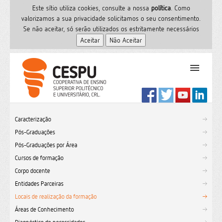
Este sítio utiliza cookies, consulte a nossa
polí­tica
. Como
valorizamos a sua privacidade solicitamos o seu consentimento.
Se não aceitar, só serão utilizados os estritamente necessários
PT
Início
Caracterização
Ensino Superior
Pós-Graduações
Formação
Pós-Graduações por Área
Serviços de Saúde
Cursos de formação
CESPU
Corpo docente
Entidades Parceiras
Sites do grupo
Locais de realização da formação
Utilizador
Áreas de Conhecimento
Contactos