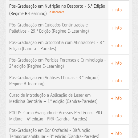
Pós-Graduação em Nutrição no Desporto - 6.ª Edição
+ info
a decorrer
(Regime B-Learning)
Pós-Graduação em Cuidados Continuados e
+ info
Paliativos - 29.ª Edição (Regime E-Learning)
Pós-Graduação em Ortodontia com Alinhadores - 8.ª
+ info
Edição (Gandra - Paredes)
Pós-Graduação em Perícias Forenses e Criminologia -
+ info
2ª edição (Regime E-Learning)
Pós-Graduação em Análises Clínicas - 3.ª edição (
+ info
Regime B-learning)
Curso de Introdução a Aplicação de Laser em
+ info
Medicina Dentária – 1.ª edição (Gandra-Paredes)
POCUS: Curso Avançado de Acessos Periféricos: PICC
+ info
Midline - 4ª edição_ PRR (Gandra-Paredes)
Pós-Graduação em Dor Orofacial - Disfunção
+ info
Temporomandibular - 3ª edição (Gandra-Paredes)