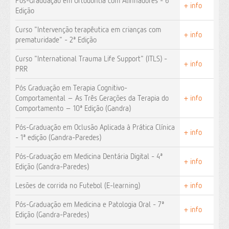
Pós-Graduação em Ortodontia com Alinhadores - 6ª
+ info
Edição
Curso "Intervenção terapêutica em crianças com
+ info
prematuridade" - 2ª Edição
Curso "International Trauma Life Support" (ITLS) -
+ info
PRR
Pós Graduação em Terapia Cognitivo-
Comportamental – As Três Gerações da Terapia do
+ info
Comportamento – 10ª Edição (Gandra)
Pós-Graduação em Oclusão Aplicada à Prática Clínica
+ info
- 1ª edição (Gandra-Paredes)
Pós-Graduação em Medicina Dentária Digital - 4ª
+ info
Edição (Gandra-Paredes)
Lesões de corrida no Futebol (E-learning)
+ info
Pós-Graduação em Medicina e Patologia Oral - 7ª
+ info
Edição (Gandra-Paredes)