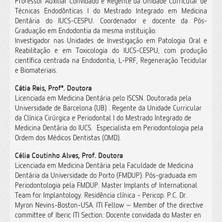
Professor Auxiliar Convidado e Regente da Unidade Curricular de
Técnicas Endodônticas I do Mestrado Integrado em Medicina
Dentária do IUCS-CESPU. Coordenador e docente da Pós-
Graduação em Endodontia da mesma instituição.
Investigador nas Unidades de Investigação em Patologia Oral e
Reabilitação e em Toxicologia do IUCS-CESPU, com produção
científica centrada na Endodontia, L-PRF, Regeneração Tecidular
e Biomateriais.
Cátia Reis, Profª. Doutora
Licenciada em Medicina Dentária pelo ISCSN. Doutorada pela
Universidade de Barcelona (UB) . Regente da Unidade Curricular
da Clínica Cirúrgica e Periodontal I do Mestrado Integrado de
Medicina Dentária do IUCS. Especialista em Periodontologia pela
Ordem dos Médicos Dentistas (OMD).
Célia Coutinho Alves, Prof. Doutora
Licenciada em Medicina Dentária pela Faculdade de Medicina
Dentária da Universidade do Porto (FMDUP). Pós-graduada em
Periodontologia pela FMDUP. Master Implants of International
Team for Implantology. Residência clínica - Pericop. P.C. Dr.
Myron Nevins-Boston-USA. ITI Fellow – Member of the directive
committee of Iberic ITI Section. Docente convidada do Master en