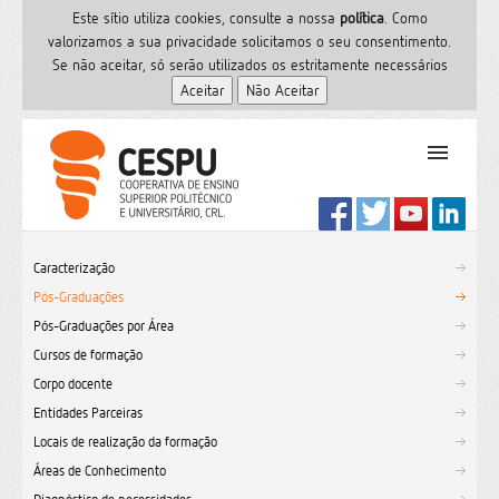
Este sítio utiliza cookies, consulte a nossa
polí­tica
. Como
valorizamos a sua privacidade solicitamos o seu consentimento.
Se não aceitar, só serão utilizados os estritamente necessários
PT
Início
Caracterização
Ensino Superior
Pós-Graduações
Formação
Pós-Graduações por Área
Serviços de Saúde
Cursos de formação
CESPU
Corpo docente
Entidades Parceiras
Sites do grupo
Locais de realização da formação
Utilizador
Áreas de Conhecimento
Contactos