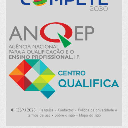
© CESPU 2026 -
Pesquisa
•
Contactos
•
Politica de privacidade e
termos de uso
•
Sobre o sitio
•
Mapa do sitio