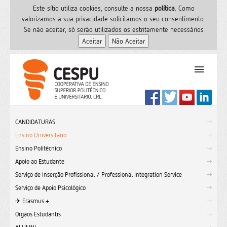
Este sítio utiliza cookies, consulte a nossa
polí­tica
. Como
valorizamos a sua privacidade solicitamos o seu consentimento.
Se não aceitar, só serão utilizados os estritamente necessários
PT
Início
CANDIDATURAS
Ensino Superior
Ensino Universitário
Formação
Ensino Politécnico
Serviços de Saúde
Apoio ao Estudante
CESPU
Serviço de Inserção Profissional / Professional Integration Service
Serviço de Apoio Psicológico
Sites do grupo
✈︎ Erasmus +
Utilizador
Orgãos Estudantis
Contactos