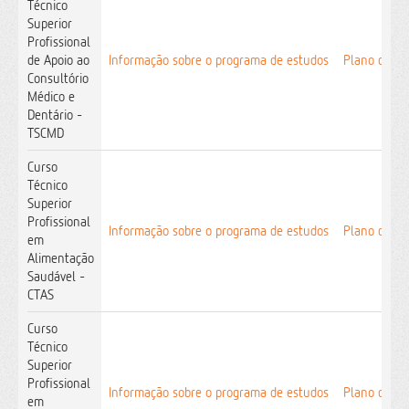
Técnico
Superior
Profissional
de Apoio ao
Informação sobre o programa de estudos
Plano de es
Consultório
Médico e
Dentário -
TSCMD
Curso
Técnico
Superior
Profissional
Informação sobre o programa de estudos
Plano de es
em
Alimentação
Saudável -
CTAS
Curso
Técnico
Superior
Profissional
Informação sobre o programa de estudos
Plano de es
em