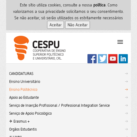
Este sítio utiliza cookies, consulte a nossa
polí­tica
. Como
valorizamos a sua privacidade solicitamos o seu consentimento.
Se não aceitar, só serão utilizados os estritamente necessários
PT
Início
CANDIDATURAS
Ensino Superior
Ensino Universitário
Formação
Ensino Politécnico
Serviços de Saúde
Apoio ao Estudante
CESPU
Serviço de Inserção Profissional / Professional Integration Service
Serviço de Apoio Psicológico
Sites do grupo
✈︎ Erasmus +
Utilizador
Orgãos Estudantis
Contactos