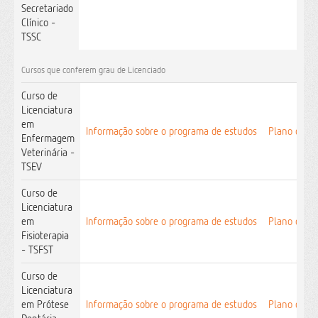
Secretariado
Clínico -
TSSC
Cursos que conferem grau de Licenciado
Curso de
Licenciatura
em
Informação sobre o programa de estudos
Plano de e
Enfermagem
Veterinária -
TSEV
Curso de
Licenciatura
em
Informação sobre o programa de estudos
Plano de e
Fisioterapia
- TSFST
Curso de
Licenciatura
em Prótese
Informação sobre o programa de estudos
Plano de e