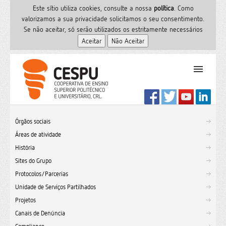
Este sítio utiliza cookies, consulte a nossa
polí­tica
. Como
valorizamos a sua privacidade solicitamos o seu consentimento.
Se não aceitar, só serão utilizados os estritamente necessários
PT
Início
Órgãos sociais
Ensino Superior
Áreas de atividade
Formação
História
Serviços de Saúde
Sites do Grupo
CESPU
Protocolos/Parcerias
Unidade de Serviços Partilhados
Sites do grupo
Projetos
Utilizador
Canais de Denúncia
Contactos