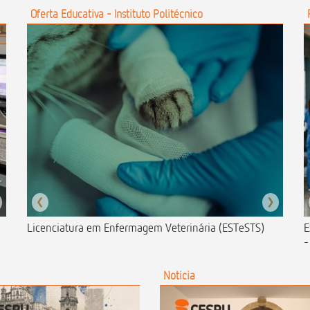
Oferta Educativa - Instituto Politécnico
❮
❯
Licenciatura em Enfermagem Veterinária (ESTeSTS)
E
-
Noticia
Noticia