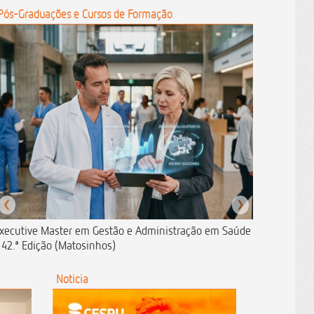
Pós-Graduações e Cursos de Formação
❮
❯
xecutive Master em Gestão e Administração em Saúde
 42.ª Edição (Matosinhos)
Noticia
N