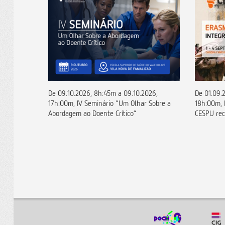
m a 09.10.2026,
De 01.09.2026, 9h:00m a 04.09.2026,
o “Um Olhar Sobre a
18h:00m, ERASMUS+ INTEGRATION WEEK:
 Crítico”
CESPU recebe 38 estudantes internacionais