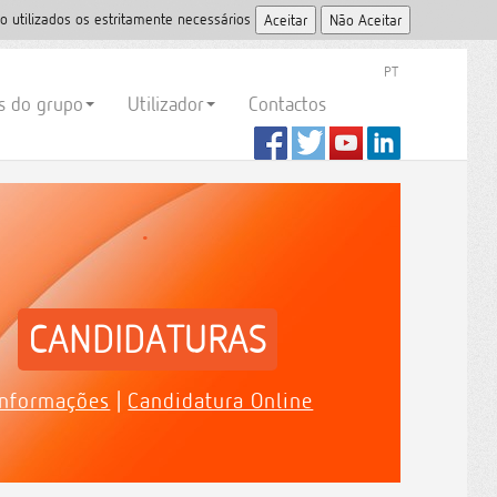
o utilizados os estritamente necessários
PT
es do grupo
Utilizador
Contactos
.
CANDIDATURAS
Informações
|
Candidatura Online