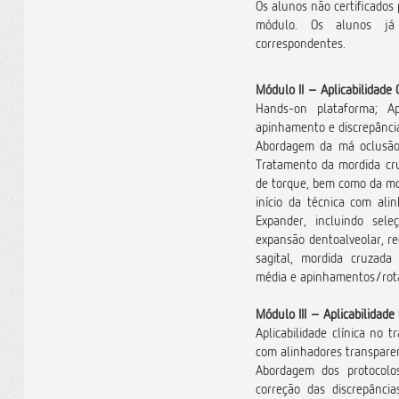
Os alunos não certificados
módulo. Os alunos já 
correspondentes.
Módulo II –
Aplicabilidade 
Hands-on plataforma; Ap
apinhamento e discrepância
Abordagem da má oclusão 
Tratamento da mordida cru
de torque, bem como da mor
início da técnica com alin
Expander, incluindo sel
expansão dentoalveolar, r
sagital, mordida cruzada 
média e apinhamentos/rot
Módulo III –
Aplicabilidade 
Aplicabilidade clínica no t
com alinhadores transpare
Abordagem dos protocolos 
correção das discrepância