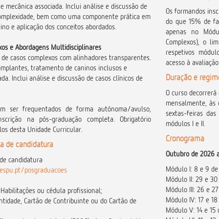
e mecânica associada. Inclui análise e discussão de
Os formandos insc
 complexidade, bem como uma componente prática em
do que 15% de fal
ino e aplicação dos conceitos abordados.
apenas no Módul
Complexos), o lim
os e Abordagens Multidisciplinares
respetivos módul
de casos complexos com alinhadores transparentes.
acesso à avaliação 
-implantes, tratamento de caninos inclusos e
Duração e regim
da. Inclui análise e discussão de casos clínicos de
O curso decorrerá 
mensalmente, às 
m ser frequentados de forma autónoma/avulso,
sextas-feiras da
scrição na pós-graduação completa. Obrigatório
módulos I e II.
os desta Unidade Curricular.
Cronograma
a de candidatura
Outubro de 2026 a
de candidatura
Módulo I: 8 e 9 d
.cespu.pt/posgraduacoes
Módulo II: 29 e 3
Módulo III: 26 e 
 Habilitações ou cédula profissional;
Módulo IV: 17 e 1
ntidade, Cartão de Contribuinte ou do Cartão de
Módulo V: 14 e 15 