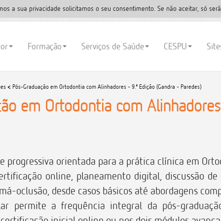
mos a sua privacidade solicitamos o seu consentimento. Se não aceitar, só serã
ior
Formação
Serviços de Saúde
CESPU
Sit
ões
<
Pós-Graduação em Ortodontia com Alinhadores - 9.ª Edição (Gandra - Paredes)
ão em Ortodontia com Alinhadores 
 progressiva orientada para a prática clínica em Orto
rtificação online, planeamento digital, discussão de 
e má-oclusão, desde casos básicos até abordagens com
ar permite a frequência integral da pós-graduaçã
rtificação inicial online ou nos dois módulos avançad