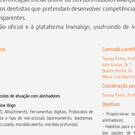
os dentistas que pretendam desenvolver competências 
nsparentes.
ção oficial e à plataforma Invisalign, usufruindo d
rso
Comissão científ
Teresa Pinho, Pro
Inês Araújo, Dr.ª
Duarte Rocha, Dr.
Maria Luís Martins
Coordenação pe
Teresa Pinho, Pro
otocolos de atuação com alinhadores
Objetivos
ine Align
S; Attachments; Ferramentas digitais; Protocolos de
- Proporcionar o
a o tipo de má-oclusão (apinhamento, diastemas,
alinhadores;
da cruzada, mordida aberta, mordida profunda).
- Habilitar para 
das opções de tr