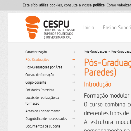
Este sítio utiliza cookies, consulte a nossa
polí­tica
. Como valoriza
Início
Ensino Super
Pós-Graduações
<
Pós-Graduaç
Caracterização
Pós-Graduaç
Pós-Graduações
Pós-Graduações por Área
Paredes)
Cursos de formação
Corpo docente
Introdução
Entidades Parceiras
Formação modular e
Locais de realização da
O curso combina ce
formação
Áreas de Conhecimento
diferentes tipos d
Diagnóstico de necessidades
A estrutura modul
Documentos de suporte
nomeadamente na ce