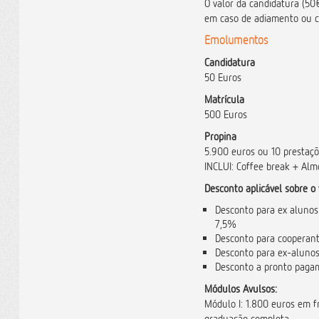
O valor da candidatura (50€
em caso de adiamento ou 
Emolumentos
Candidatura
50 Euros
Matrícula
500 Euros
Propina
5.900 euros ou 10 presta
INCLUI:
Coffee break + Alm
Desconto aplicável sobre o 
Desconto para ex alunos
7,5%
Desconto para cooperan
Desconto para ex-alunos
Desconto a pronto pag
Módulos Avulsos:
Módulo I: 1.800 euros em f
graduação completa.