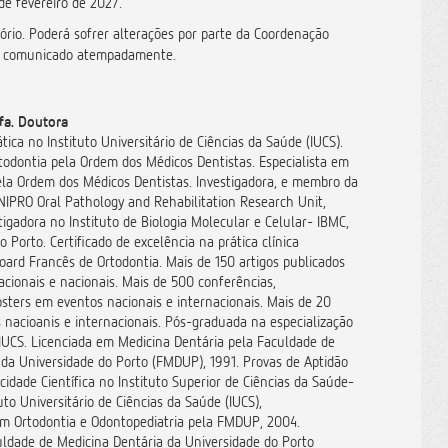
 de fevereiro de 2027.
ório. Poderá sofrer alterações por parte da Coordenação
o comunicado atempadamente.
fa. Doutora
tica no Instituto Universitário de Ciências da Saúde (IUCS).
todontia pela Ordem dos Médicos Dentistas. Especialista em
ela Ordem dos Médicos Dentistas. Investigadora, e membro da
IPRO Oral Pathology and Rehabilitation Research Unit,
igadora no Instituto de Biologia Molecular e Celular- IBMC,
o Porto. Certificado de excelência na prática clínica
oard Francês de Ortodontia. Mais de 150 artigos publicados
acionais e nacionais. Mais de 500 conferências,
sters em eventos nacionais e internacionais. Mais de 20
s nacioanis e internacionais. Pós-graduada na especialização
IUCS. Licenciada em Medicina Dentária pela Faculdade de
 da Universidade do Porto (FMDUP), 1991. Provas de Aptidão
idade Científica no Instituto Superior de Ciências da Saúde-
uto Universitário de Ciências da Saúde (IUCS),
m Ortodontia e Odontopediatria pela FMDUP, 2004.
ldade de Medicina Dentária da Universidade do Porto