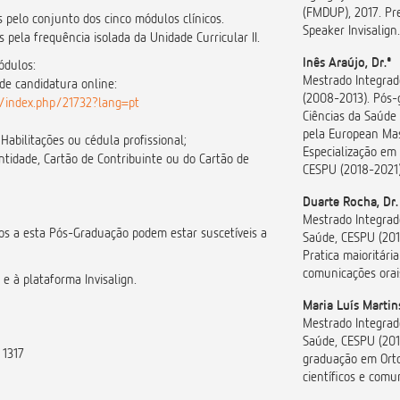
(FMDUP), 2017. Pr
s pelo conjunto dos cinco módulos clínicos.
Speaker Invisalig
 pela frequência isolada da Unidade Curricular II.
Inês Araújo, Dr.ª
ódulos:
Mestrado Integrad
de candidatura online:
(2008-2013). Pós-g
pt/index.php/21732?lang=pt
Ciências da Saúde 
pela European Mas
 Habilitações ou cédula profissional;
Especialização em 
ntidade, Cartão de Contribuinte ou do Cartão de
CESPU (2018-2021)
Duarte Rocha, Dr.
Mestrado Integrado
os a esta Pós-Graduação podem estar suscetíveis a
Saúde, CESPU (201
Pratica maioritária
comunicações orai
l e à plataforma Invisalign.
Maria Luís Martins
Mestrado Integrado
Saúde, CESPU (201
 1317
graduação em Ortod
científicos e comu