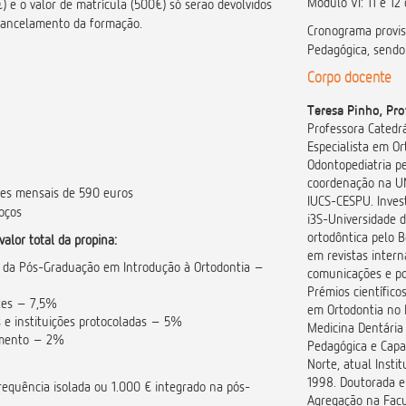
Módulo VI: 11 e 12
) e o valor de matrícula (500€) só serão devolvidos
cancelamento da formação.
Cronograma provis
Pedagógica, send
Corpo docente
Teresa Pinho, Pro
Professora Catedrá
Especialista em Or
Odontopediatria p
coordenação na UN
ções mensais de 590 euros
IUCS-CESPU. Invest
oços
i3S-Universidade d
ortodôntica pelo B
valor total da propina:
em revistas intern
 da Pós-Graduação em Introdução à Ortodontia –
comunicações e po
Prémios científico
tes – 7,5%
em Ortodontia no 
 e instituições protocoladas – 5%
Medicina Dentária
amento – 2%
Pedagógica e Capac
Norte, atual Instit
1998. Doutorada e
requência isolada ou 1.000 € integrado na pós-
Agregação na Facu