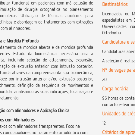
ibular funcional em pacientes com má oclusão de
Destinatários
simulação de cirurgia ortognática no planeamento
Licenciados ou M
omplexos. Utilização de técnicas auxiliares para
especialistas em 
 clínicos e abordagem de tratamentos com extrações
Universidades co
 com alinhadores.
Ortodontia.
ta e Mordida Profunda
Candidatura e s
tratamento da mordida aberta e da mordida profunda
Candidaturas aber
rentes. Estudo da biomecânica necessária para a
ta, incluindo seleção de attachments, expansão,
A seleção é realiz
nação de extrusão anterior com intrusão posterior.
Nº de vagas para
funda através da compreensão da sua biomecânica,
pee por intrusão anterior e/ou extrusão posterior,
20
chments, definição da sequência de movimentos e
Carga horária
ordida, analisando as suas indicações, localização e
ratamento.
96 horas de contac
contacto e-learnin
ção com alinhadores e Aplicação Clínica
Unidades de créd
os com Alinhadores
12
xos com alinhadores transparentes. Foco na
Critérios de apr
es como auxiliares no tratamento ortodôntico com