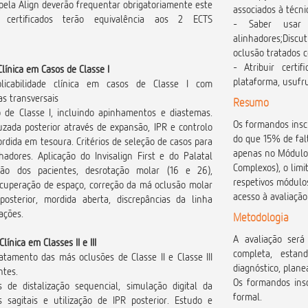
 pela Align deverão frequentar obrigatoriamente este
associados à técni
certificados terão equivalência aos 2 ECTS
- Saber usar 
alinhadores;Disc
oclusão tratados 
- Atribuir certi
Clínica em Casos de Classe I
plataforma, usufr
licabilidade clínica em casos de Classe I com
s transversais
Resumo
de Classe I, incluindo apinhamentos e diastemas.
Os formandos insc
zada posterior através de expansão, IPR e controlo
do que 15% de falt
dida em tesoura. Critérios de seleção de casos para
apenas no Módulo 
hadores. Aplicação do Invisalign First e do Palatal
Complexos), o limi
eção dos pacientes, desrotação molar (16 e 26),
respetivos módulo
ecuperação de espaço, correção da má oclusão molar
acesso à avaliação 
posterior, mordida aberta, discrepâncias da linha
ações.
Metodologia
A avaliação será
Clínica em Classes II e III
completa, estan
ratamento das más oclusões de Classe II e Classe III
diagnóstico, plane
ntes.
Os formandos insc
de distalização sequencial, simulação digital da
formal.
s sagitais e utilização de IPR posterior. Estudo e