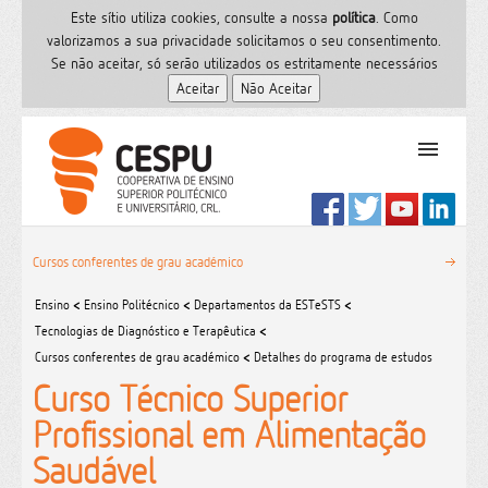
Este sítio utiliza cookies, consulte a nossa
polí­tica
. Como
valorizamos a sua privacidade solicitamos o seu consentimento.
Se não aceitar, só serão utilizados os estritamente necessários
PT
Início
Cursos conferentes de grau académico
Ensino Superior
Ensino
<
Ensino Politécnico
<
Departamentos da ESTeSTS
<
Formação
Tecnologias de Diagnóstico e Terapêutica
<
Serviços de Saúde
Cursos conferentes de grau académico
<
Detalhes do programa de estudos
CESPU
Curso Técnico Superior
Sites do grupo
Profissional em Alimentação
Utilizador
Saudável
Contactos