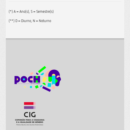
(*) A = Ano(s), S = Semestre(s)
(**) D = Diurno, N = Noturno