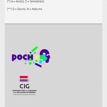
(*) A = Ano(s), S = Semestre(s)
(**) D = Diurno, N = Noturno