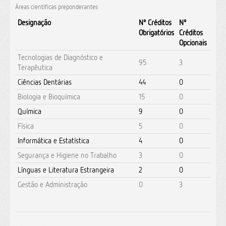
Áreas científicas preponderantes
Designação
Nº Créditos
Nº
Obrigatórios
Créditos
Opcionais
Tecnologias de Diagnóstico e
95
3
Terapêutica
Ciências Dentárias
44
0
Biologia e Bioquímica
15
0
Química
9
0
Física
5
0
Informática e Estatística
4
0
Segurança e Higiene no Trabalho
3
0
Línguas e Literatura Estrangeira
2
0
Gestão e Administração
0
3