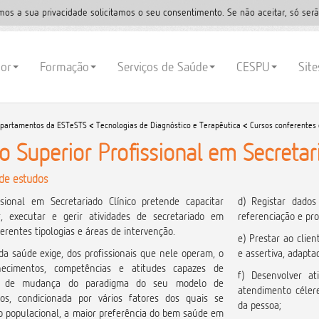
mos a sua privacidade solicitamos o seu consentimento. Se não aceitar, só serã
ior
Formação
Serviços de Saúde
CESPU
Sit
partamentos da ESTeSTS
<
Tecnologias de Diagnóstico e Terapêutica
<
Cursos conferentes
o Superior Profissional em Secretar
de estudos
sional em Secretariado Clínico pretende capacitar
d) Registar dados 
r, executar e gerir atividades de secretariado em
referenciação e pr
ferentes tipologias e áreas de intervenção.
e) Prestar ao clie
da saúde exige, dos profissionais que nele operam, o
e assertiva, adapta
ecimentos, competências e atitudes capazes de
f) Desenvolver at
de de mudança do paradigma do seu modelo de
atendimento célere
dos, condicionada por vários fatores dos quais se
da pessoa;
 populacional, a maior preferência do bem saúde em