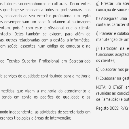
g) Prestar um ate
s fatores socioeconómicos e culturais. Decorrentes
condição de saúde 
s que hoje se colocam a todos os profissionais, nas
s, colocando ao seu exercício profissional um repto
h) Assegurar uma 
ínicos desempenham um papel fundamental na imagem
conta as caracterís
entam, pois é com este profissional que o cliente
i) Planear e colab
ontacto. Deles também se exigem, para além de
manutenção de um a
as, outras relacionadas com a gestão, a informática,
ão em saúde, assentes num código de conduta e na
j) Participar na 
funcionais adaptad
os clientes;
 do Técnico Superior Profissional em Secretariado
k) Colaborar nos p
de serviços de qualidade contribuindo para a melhoria
l) Colaborar na ges
NOTA: O CTeSP em
 medidas que visem a melhoria do atendimento e
reunidas as condiç
o, tendo em conta os padrões de qualidade e as
de Famalicão) e ou
Registo DGES: R/C
modo independente, as atividades de secretariado em
ferentes tipologias e áreas de intervenção;