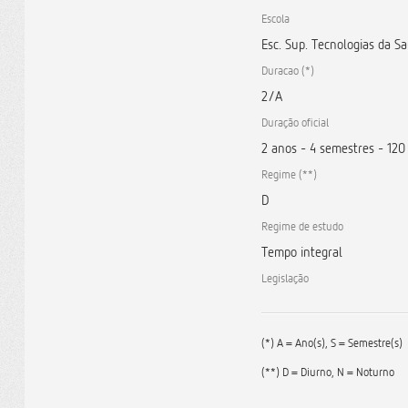
Escola
Esc. Sup. Tecnologias da 
Duracao (*)
2/A
Duração oficial
2 anos - 4 semestres - 120
Regime (**)
D
Regime de estudo
Tempo integral
Legislação
(*) A = Ano(s), S = Semestre(s)
(**) D = Diurno, N = Noturno