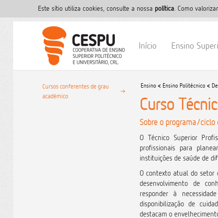
Este sítio utiliza cookies, consulte a nossa
polí­tica
. Como valoriza
Início
Ensino Super
Ensino
<
Ensino Politécnico
<
De
Cursos conferentes de grau
académico
Curso Técnic
Sobre o programa/ciclo 
O Técnico Superior Profis
profissionais para planea
instituições de saúde de di
O contexto atual do setor 
desenvolvimento de conh
responder à necessida
disponibilização de cuida
destacam o envelhecimento