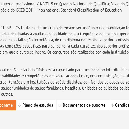
superior profissional / NÍVEL 5 do Quadro Nacional de Qualificações e do Qu
ção e do ISCED 2011 - International Standard Classification of Education
TeSP: - Os titulares de um curso de ensino secundário ou de habilitação 
adas destinadas a avaliar a capacidade para a frequência do ensino superio
ma de especialização tecnológica, de um diploma de técnico superior profis
. As condições específicas para concorrer a cada curso técnico superior profis
 em que o curso se insere. Os concursos são realizados por cada instituição
ional em Secretariado Clínico está capacitado para um trabalho interdiscipli
habilidades e competências em secretariado clínico, em comunicação, na uti
ercer funções em instituições de saúde distintas, ao nível dos cuidados de s
aúde/unidades de saúde familiares, hospitais, unidades de cuidados paliati
e outros.
rograma
Plano de estudos
Documentos de suporte
Candida