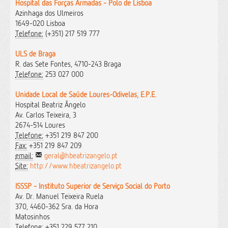
Hospital das Forças Armadas - Polo de Lisboa
Azinhaga dos Ulmeiros
1649-020 Lisboa
Telefone:
(+351) 217 519 777
ULS de Braga
R. das Sete Fontes, 4710-243 Braga
Telefone:
253 027 000
Unidade Local de Saúde Loures-Odivelas, E.P.E.
Hospital Beatriz Ângelo
Av. Carlos Teixeira, 3
2674-514 Loures
Telefone:
+351 219 847 200
Fax:
+351 219 847 209
email:
geral@hbeatrizangelo.pt
Site:
http://www.hbeatrizangelo.pt
ISSSP - Instituto Superior de Serviço Social do Porto
Av. Dr. Manuel Teixeira Ruela
370, 4460-362 Sra. da Hora
Matosinhos
Telefone:
+351 229 577 210