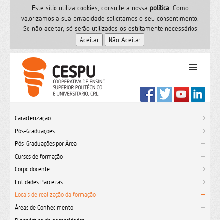
Este sítio utiliza cookies, consulte a nossa
polí­tica
. Como
valorizamos a sua privacidade solicitamos o seu consentimento.
Se não aceitar, só serão utilizados os estritamente necessários
PT
Início
Caracterização
Ensino Superior
Pós-Graduações
Formação
Pós-Graduações por Área
Serviços de Saúde
Cursos de formação
CESPU
Corpo docente
Entidades Parceiras
Sites do grupo
Locais de realização da formação
Utilizador
Áreas de Conhecimento
Contactos