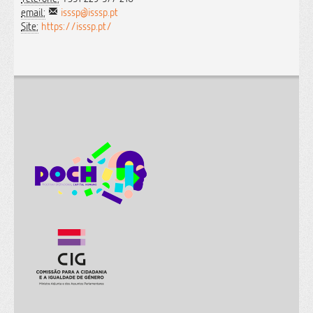
email:
isssp@isssp.pt
Site:
https://isssp.pt/