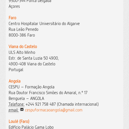
9500-344 Ponta Delgada
Açores
Faro
Centro Hospitalar Universitário do Algarve
Rua Leão Penedo
8000-386 Faro
Viana do Castelo
ULS Alto Minho
Estr. de Santa Luzia 50 4900,
4900-408 Viana do Castelo
Portugal
Angola
CESPU – Formação Angola
Rua Doutor Francisco Simões do Amaral, n.º 17
Benguela – ANGOLA
Telefone:
+244 921 758 487 (Chamada internacional)
email:
cespuformacaoangola@gmail.com
Loulé (Faro)
Edifício Palácio Gama Lobo