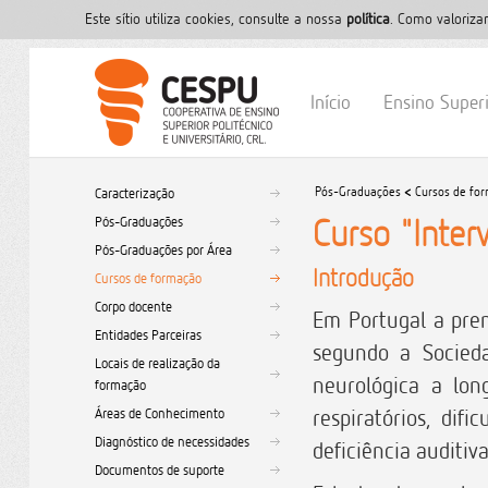
Este sítio utiliza cookies, consulte a nossa
polí­tica
. Como valoriza
Início
Ensino Super
Pós-Graduações
<
Cursos de fo
Caracterização
Curso "Inter
Pós-Graduações
Pós-Graduações por Área
Introdução
Cursos de formação
Corpo docente
Em Portugal a pre
Entidades Parceiras
segundo a Socieda
Locais de realização da
neurológica a lo
formação
Áreas de Conhecimento
respiratórios, dif
Diagnóstico de necessidades
deficiência auditiva
Documentos de suporte