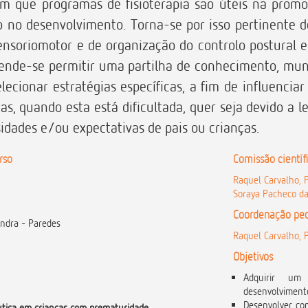
m que programas de fisioterapia são úteis na pro
o no desenvolvimento. Torna-se por isso pertinente 
ensoriomotor e de organização do controlo postural
ende-se permitir uma partilha de conhecimento, muni
elecionar estratégias específicas, a fim de influenci
ias, quando esta está dificultada, quer seja devido a
idades e/ou expectativas de pais ou crianças.
rso
Comissão científ
Raquel Carvalho, P
Soraya Pacheco da
Coordenação pe
andra - Paredes
Raquel Carvalho, P
Objetivos
Adquirir um
desenvolviment
Desenvolver co
êutica em crianças com prematuridade