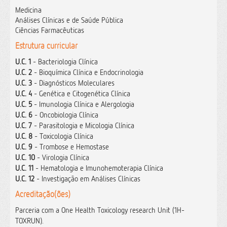
Medicina
Análises Clínicas e de Saúde Pública
Ciências Farmacêuticas
Estrutura curricular
U.C. 1
- Bacteriologia Clínica
U.C. 2
- Bioquímica Clínica e Endocrinologia
U.C. 3
- Diagnósticos Moleculares
U.C. 4
- Genética e Citogenética Clínica
U.C. 5
- Imunologia Clínica e Alergologia
U.C. 6
- Oncobiologia Clínica
U.C. 7
- Parasitologia e Micologia Clínica
U.C. 8
- Toxicologia Clínica
U.C. 9
- Trombose e Hemostase
U.C. 10
- Virologia Clínica
U.C. 11
- Hematologia e Imunohemoterapia Clínica
U.C. 12
- Investigação em Análises Clínicas
Acreditação(ões)
Parceria com a One Health Toxicology research Unit (1H-
TOXRUN).