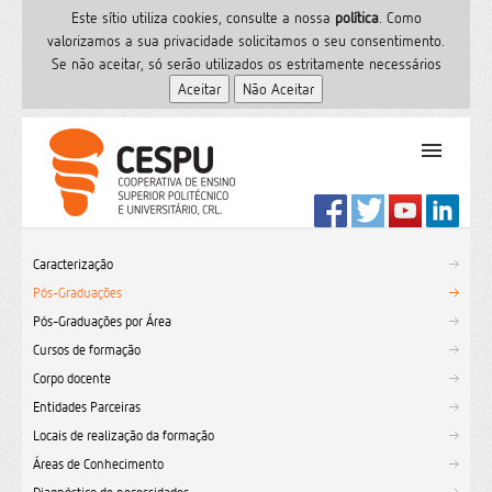
Este sítio utiliza cookies, consulte a nossa
polí­tica
. Como
valorizamos a sua privacidade solicitamos o seu consentimento.
Se não aceitar, só serão utilizados os estritamente necessários
PT
Início
Caracterização
Ensino Superior
Pós-Graduações
Formação
Pós-Graduações por Área
Serviços de Saúde
Cursos de formação
CESPU
Corpo docente
Entidades Parceiras
Sites do grupo
Locais de realização da formação
Utilizador
Áreas de Conhecimento
Contactos