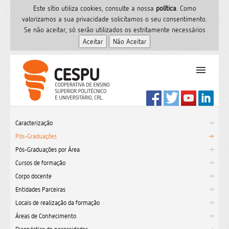
Este sítio utiliza cookies, consulte a nossa
polí­tica
. Como
valorizamos a sua privacidade solicitamos o seu consentimento.
Se não aceitar, só serão utilizados os estritamente necessários
PT
Início
Caracterização
Ensino Superior
Pós-Graduações
Formação
Pós-Graduações por Área
Serviços de Saúde
Cursos de formação
CESPU
Corpo docente
Entidades Parceiras
Sites do grupo
Locais de realização da formação
Utilizador
Áreas de Conhecimento
Contactos