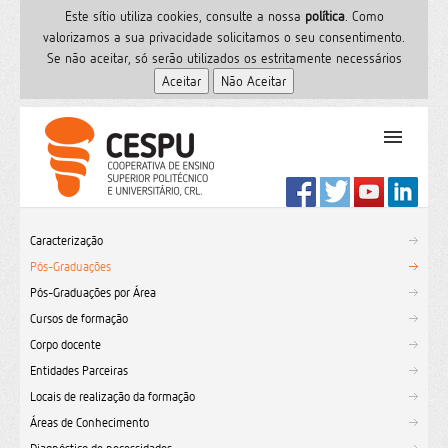
Este sítio utiliza cookies, consulte a nossa
polí­tica
. Como
valorizamos a sua privacidade solicitamos o seu consentimento.
Se não aceitar, só serão utilizados os estritamente necessários
PT
Início
Caracterização
Ensino Superior
Pós-Graduações
Formação
Pós-Graduações por Área
Serviços de Saúde
Cursos de formação
CESPU
Corpo docente
Entidades Parceiras
Sites do grupo
Locais de realização da formação
Utilizador
Áreas de Conhecimento
Contactos