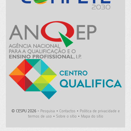
© CESPU 2026 -
Pesquisa
•
Contactos
•
Politica de privacidade e
termos de uso
•
Sobre o sitio
•
Mapa do sitio