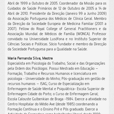
Abril de 1999 a Outubro de 2005. Coordenador da Missão para os
Cuidados de Saúde Primários de 12 de Outubro de 2005 a 14 de
Abril de 2010. Presidente da Direcção (Janeiro 99 a Junho 2009)
da Associação Portuguesa dos Médicos de Clínica Geral. Membro
da Direcção da Sociedade Europeia de Medicina Familiar (2001 a
2007). Fellow do Royal College of General Practitioners e da
Associação Mundial de Médicos de Família (WONCA). Professor
convidado na Universidade Lusófona e no Instituto Superior de
Ciências Sociais e Politicas. Sócio fundador e membro da Direcção
da Sociedade Portuguesa para a Qualidade na Saúde.
Maria Fernanda Silva, Mestre
Especialista em Psicologia do Trabalho, Social e das Organizações
pela Ordem dos Psicólogos. Possui Mestrado em Educação –
Formação, Trabalho e Recursos Humanos e licenciatura em
psicologia - Universidade do Minho; Pós-graduação em gestão de
recursos humanos – ISAG; Curso de Especialização em
Enfermagem de Saúde Mental e Psiquiátrica- Escola Superior de
Enfermagem Cidade do Porto; o Curso de Enfermagem Geral;
Escola Calouste Gulbenkian de Braga -1984. Exerce a atividade no
Centro Hospitalar do Médio Ave (desde 1985) coordenando a
Formação Contínua e o Ensino Pré e Pós graduado. Exerce a