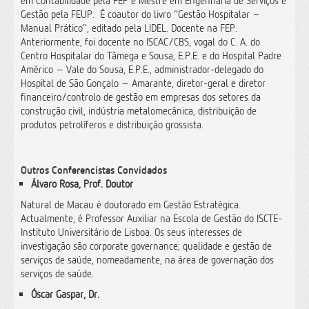
em Contabilidade pela FEP e Mestre em Engenharia de Serviços e
Gestão pela FEUP. É coautor do livro “Gestão Hospitalar –
Manual Prático”, editado pela LIDEL. Docente na FEP.
Anteriormente, foi docente no ISCAC/CBS, vogal do C. A. do
Centro Hospitalar do Tâmega e Sousa, E.P.E. e do Hospital Padre
Américo – Vale do Sousa, E.P.E., administrador-delegado do
Hospital de São Gonçalo – Amarante, diretor-geral e diretor
financeiro/controlo de gestão em empresas dos setores da
construção civil, indústria metalomecânica, distribuição de
produtos petrolíferos e distribuição grossista.
Outros Conferencistas Convidados
Álvaro Rosa,
Prof. Doutor
Natural de Macau é doutorado em Gestão Estratégica.
Actualmente, é Professor Auxiliar na Escola de Gestão do ISCTE-
Instituto Universitário de Lisboa. Os seus interesses de
investigação são corporate governance; qualidade e gestão de
serviços de saúde, nomeadamente, na área de governação dos
serviços de saúde.
Óscar Gaspar,
Dr.