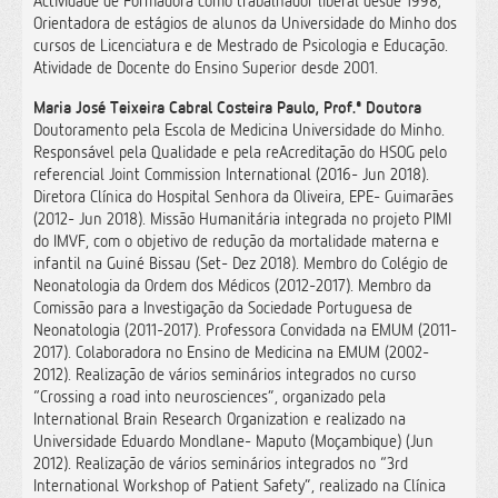
Actividade de Formadora como trabalhador liberal desde 1998;
Orientadora de estágios de alunos da Universidade do Minho dos
cursos de Licenciatura e de Mestrado de Psicologia e Educação.
Atividade de Docente do Ensino Superior desde 2001.
Maria José Teixeira Cabral Costeira Paulo, Prof.ª Doutora
Doutoramento pela Escola de Medicina Universidade do Minho.
Responsável pela Qualidade e pela reAcreditação do HSOG pelo
referencial Joint Commission International (2016- Jun 2018).
Diretora Clínica do Hospital Senhora da Oliveira, EPE- Guimarães
(2012- Jun 2018). Missão Humanitária integrada no projeto PIMI
do IMVF, com o objetivo de redução da mortalidade materna e
infantil na Guiné Bissau (Set- Dez 2018). Membro do Colégio de
Neonatologia da Ordem dos Médicos (2012-2017). Membro da
Comissão para a Investigação da Sociedade Portuguesa de
Neonatologia (2011-2017). Professora Convidada na EMUM (2011-
2017). Colaboradora no Ensino de Medicina na EMUM (2002-
2012). Realização de vários seminários integrados no curso
“Crossing a road into neurosciences”, organizado pela
International Brain Research Organization e realizado na
Universidade Eduardo Mondlane- Maputo (Moçambique) (Jun
2012). Realização de vários seminários integrados no “3rd
International Workshop of Patient Safety”, realizado na Clínica