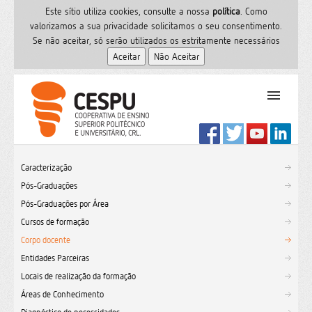
Este sítio utiliza cookies, consulte a nossa
polí­tica
. Como
valorizamos a sua privacidade solicitamos o seu consentimento.
Se não aceitar, só serão utilizados os estritamente necessários
PT
Início
Caracterização
Ensino Superior
Pós-Graduações
Formação
Pós-Graduações por Área
Serviços de Saúde
Cursos de formação
CESPU
Corpo docente
Entidades Parceiras
Sites do grupo
Locais de realização da formação
Utilizador
Áreas de Conhecimento
Contactos