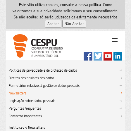
Este sítio utiliza cookies, consulte a nossa
polí­tica
. Como
valorizamos a sua privacidade solicitamos o seu consentimento.
Se não aceitar, só serão utilizados os estritamente necessários
PT
Início
Políticas de privacidade e de proteção de dados
Ensino Superior
Direitos dos titulares dos dados
Formação
Formulários relativos à gestão de dados pessoais
Serviços de Saúde
Newsletters
CESPU
Legislação sobre dados pessoais
Perguntas frequentes
Sites do grupo
Contactos importantes
Utilizador
Contactos
Instituição
<
Newsletters