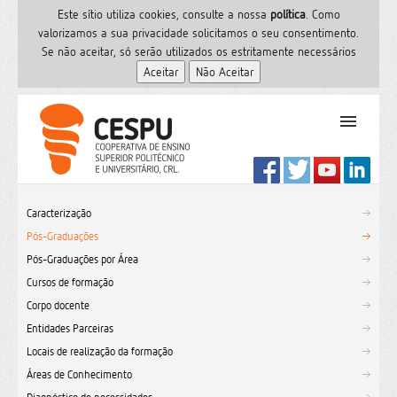
Este sítio utiliza cookies, consulte a nossa
polí­tica
. Como
valorizamos a sua privacidade solicitamos o seu consentimento.
Se não aceitar, só serão utilizados os estritamente necessários
PT
Início
Caracterização
Ensino Superior
Pós-Graduações
Formação
Pós-Graduações por Área
Serviços de Saúde
Cursos de formação
CESPU
Corpo docente
Entidades Parceiras
Sites do grupo
Locais de realização da formação
Utilizador
Áreas de Conhecimento
Contactos