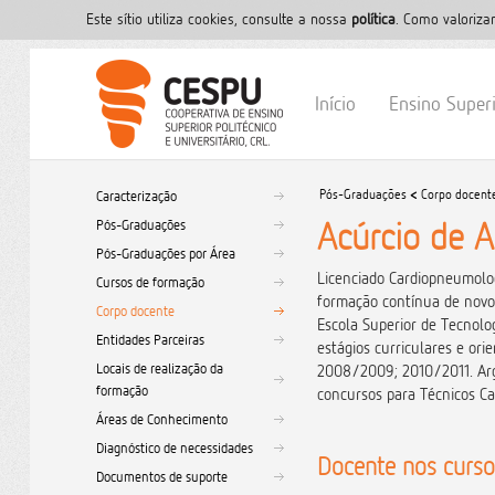
Este sítio utiliza cookies, consulte a nossa
polí­tica
. Como valoriza
Início
Ensino Super
Pós-Graduações
<
Corpo docent
Caracterização
Acúrcio de 
Pós-Graduações
Pós-Graduações por Área
Licenciado Cardiopneumolog
Cursos de formação
formação contínua de novos 
Corpo docente
Escola Superior de Tecnol
Entidades Parceiras
estágios curriculares e or
Locais de realização da
2008/2009; 2010/2011. Argu
formação
concursos para Técnicos Ca
Áreas de Conhecimento
Diagnóstico de necessidades
Docente nos cursos
Documentos de suporte