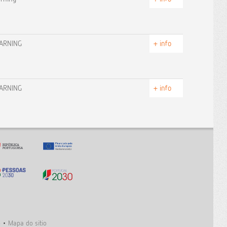
EARNING
+ info
EARNING
+ info
o
•
Mapa do sitio