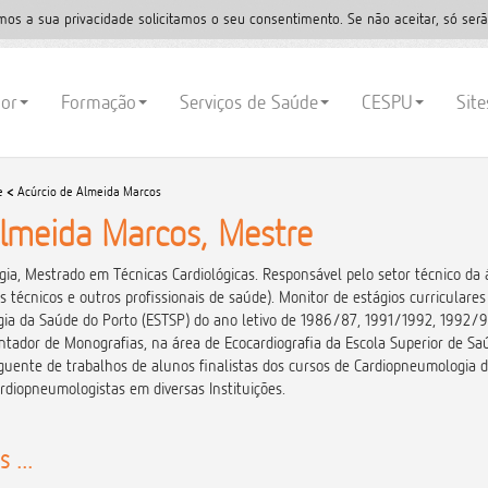
mos a sua privacidade solicitamos o seu consentimento. Se não aceitar, só serã
ior
Formação
Serviços de Saúde
CESPU
Sit
e
<
Acúrcio de Almeida Marcos
Almeida Marcos, Mestre
ia, Mestrado em Técnicas Cardiológicas. Responsável pelo setor técnico da 
técnicos e outros profissionais de saúde). Monitor de estágios curriculares
ogia da Saúde do Porto (ESTSP) do ano letivo de 1986/87, 1991/1992, 1992/
ientador de Monografias, na área de Ecocardiografia da Escola Superior de S
ente de trabalhos de alunos finalistas dos cursos de Cardiopneumologia da
rdiopneumologistas em diversas Instituições.
 ...