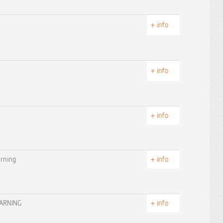
+ info
+ info
+ info
arning
+ info
EARNING
+ info