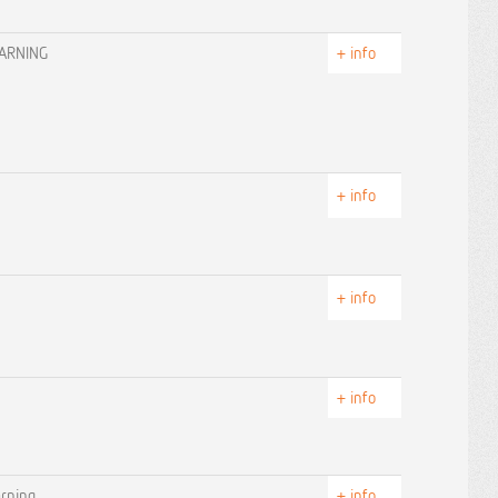
EARNING
+ info
+ info
+ info
+ info
arning
+ info