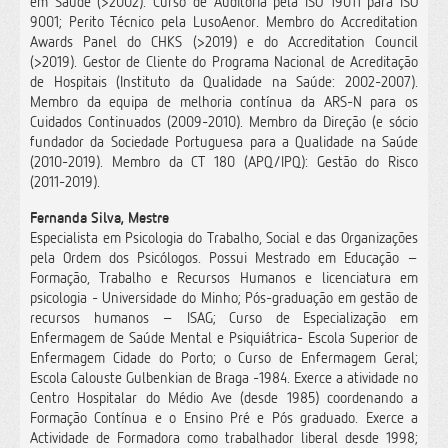
em Saúde (>2002). Curso de Auditoria pela ISO 19011 para ISO
9001; Perito Técnico pela LusoAenor. Membro do Accreditation
Awards Panel do CHKS (>2019) e do Accreditation Council
(>2019). Gestor de Cliente do Programa Nacional de Acreditação
de Hospitais (Instituto da Qualidade na Saúde: 2002-2007).
Membro da equipa de melhoria contínua da ARS-N para os
Cuidados Continuados (2009-2010). Membro da Direção (e sócio
fundador da Sociedade Portuguesa para a Qualidade na Saúde
(2010-2019). Membro da CT 180 (APQ/IPQ): Gestão do Risco
(2011-2019).
Fernanda Silva, Mestre
Especialista em Psicologia do Trabalho, Social e das Organizações
pela Ordem dos Psicólogos. Possui Mestrado em Educação –
Formação, Trabalho e Recursos Humanos e licenciatura em
psicologia - Universidade do Minho; Pós-graduação em gestão de
recursos humanos – ISAG; Curso de Especialização em
Enfermagem de Saúde Mental e Psiquiátrica- Escola Superior de
Enfermagem Cidade do Porto; o Curso de Enfermagem Geral;
Escola Calouste Gulbenkian de Braga -1984. Exerce a atividade no
Centro Hospitalar do Médio Ave (desde 1985) coordenando a
Formação Contínua e o Ensino Pré e Pós graduado. Exerce a
Actividade de Formadora como trabalhador liberal desde 1998;