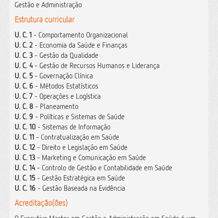
Gestão e Administração
Estrutura curricular
U. C. 1
- Comportamento Organizacional
U. C. 2
- Economia da Saúde e Finanças
U. C. 3
- Gestão da Qualidade
U. C. 4
- Gestão de Recursos Humanos e Liderança
U. C. 5
- Governação Clínica
U. C. 6
- Métodos Estatísticos
U. C. 7
- Operações e Logística
U. C. 8
- Planeamento
U. C. 9
- Políticas e Sistemas de Saúde
U. C. 10
- Sistemas de Informação
U. C. 11
- Contratualização em Saúde
U. C. 12
- Direito e Legislação em Saúde
U. C. 13
- Marketing e Comunicação em Saúde
U. C. 14
- Controlo de Gestão e Contabilidade em Saúde
U. C. 15
- Gestão Estratégica em Saúde
U. C. 16
- Gestão Baseada na Evidência
Acreditação(ões)