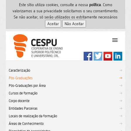
Este sítio utiliza cookies, consulte a nossa
polí­tica
. Como
valorizamos a sua privacidade solicitamos o seu consentimento.
Se não aceitar, só serão utilizados os estritamente necessários
PT
Início
Caracterização
Ensino Superior
Pós-Graduações
Formação
Pós-Graduações por Área
Serviços de Saúde
Cursos de formação
CESPU
Corpo docente
Entidades Parceiras
Sites do grupo
Locais de realização da formação
Utilizador
Áreas de Conhecimento
Contactos