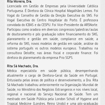
Rita Moreira, Dra.
Licenciada em Gestão de Empresas pela Universidade Católica
Portuguesa. É Diretora da Clínica Hospital Magalhães Lemos. Foi
Vogal do Conselho de Gestão da Direção Executiva do SNS. Foi
Vogal Executiva do Centro Hospitalar do Porto. É professora
convidada do ICBAS e da CESPU. Foi Vice-Presidente da ARSNorte.
Participou como oradora em diversos congressos/palestras/aulas
de doutoramento e pós graduação sobre financiamento do SNS,
planeamento e gestão em saúde, compliance em saúde, a
reforma do SNS, novos modelos de gestão em saúde, análise do
sistema português vs outros modelos europeus. Trabalhou na
consultora Deloitte, nas áreas fiscal e corporate finance. Foi
diretora do planemaneto da empresa Prio SGPS.
Rita Sá Machado, Dra.
Médica especialista em saúde pública, desempenhando
atualmente o cargo de Diretora-Geral da Saúde em Portugal.
Entusiasta pelas áreas de política e desenvolvimento, a Dra. Rita
Sá Machado trabalhou anteriormente na Organização Mundial de
Saúde, no Ministério dos Negócios Estrangeiros e nos níveis local,
regional e nacional do Serviço Nacional de Saúde. Tem um
mestrado em Saúde Pública pela London Scholl of Hygiene and
Tropical Medicine (Londres, Reino Unido) e uma pós-graduação