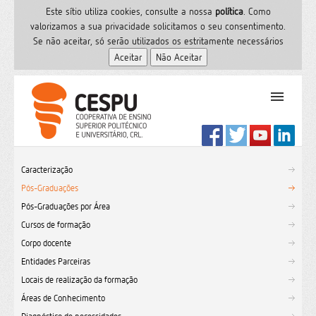
Este sítio utiliza cookies, consulte a nossa
polí­tica
. Como
valorizamos a sua privacidade solicitamos o seu consentimento.
Se não aceitar, só serão utilizados os estritamente necessários
PT
Início
Caracterização
Ensino Superior
Pós-Graduações
Formação
Pós-Graduações por Área
Serviços de Saúde
Cursos de formação
CESPU
Corpo docente
Entidades Parceiras
Sites do grupo
Locais de realização da formação
Utilizador
Áreas de Conhecimento
Contactos