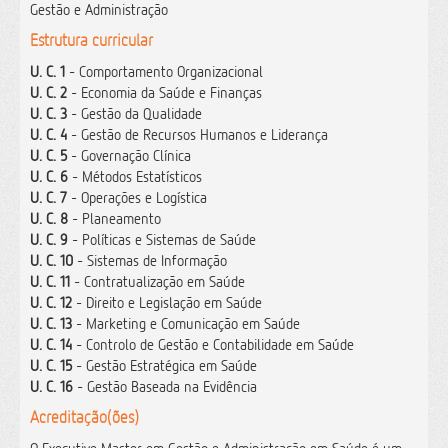
Gestão e Administração
Estrutura curricular
U. C. 1
- Comportamento Organizacional
U. C. 2
- Economia da Saúde e Finanças
U. C. 3
- Gestão da Qualidade
U. C. 4
- Gestão de Recursos Humanos e Liderança
U. C. 5
- Governação Clínica
U. C. 6
- Métodos Estatísticos
U. C. 7
- Operações e Logística
U. C. 8
- Planeamento
U. C. 9
- Políticas e Sistemas de Saúde
U. C. 10
- Sistemas de Informação
U. C. 11
- Contratualização em Saúde
U. C. 12
- Direito e Legislação em Saúde
U. C. 13
- Marketing e Comunicação em Saúde
U. C. 14
- Controlo de Gestão e Contabilidade em Saúde
U. C. 15
- Gestão Estratégica em Saúde
U. C. 16
- Gestão Baseada na Evidência
Acreditação(ões)