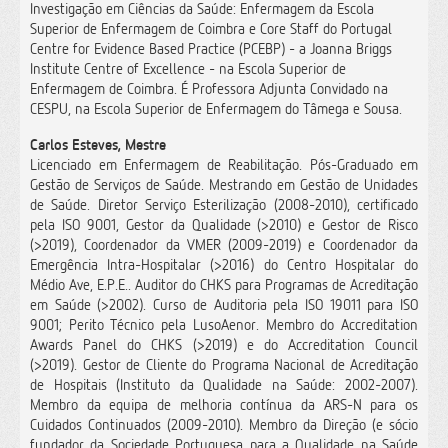
Investigação em Ciências da Saúde: Enfermagem da Escola
Superior de Enfermagem de Coimbra e Core Staff do Portugal
Centre for Evidence Based Practice (PCEBP) - a Joanna Briggs
Institute Centre of Excellence - na Escola Superior de
Enfermagem de Coimbra. É Professora Adjunta Convidado na
CESPU, na Escola Superior de Enfermagem do Tâmega e Sousa.
Carlos Esteves, Mestre
Licenciado em Enfermagem de Reabilitação. Pós-Graduado em
Gestão de Serviços de Saúde. Mestrando em Gestão de Unidades
de Saúde. Diretor Serviço Esterilização (2008-2010), certificado
pela ISO 9001, Gestor da Qualidade (>2010) e Gestor de Risco
(>2019), Coordenador da VMER (2009-2019) e Coordenador da
Emergência Intra-Hospitalar (>2016) do Centro Hospitalar do
Médio Ave, E.P.E.. Auditor do CHKS para Programas de Acreditação
em Saúde (>2002). Curso de Auditoria pela ISO 19011 para ISO
9001; Perito Técnico pela LusoAenor. Membro do Accreditation
Awards Panel do CHKS (>2019) e do Accreditation Council
(>2019). Gestor de Cliente do Programa Nacional de Acreditação
de Hospitais (Instituto da Qualidade na Saúde: 2002-2007).
Membro da equipa de melhoria contínua da ARS-N para os
Cuidados Continuados (2009-2010). Membro da Direção (e sócio
fundador da Sociedade Portuguesa para a Qualidade na Saúde