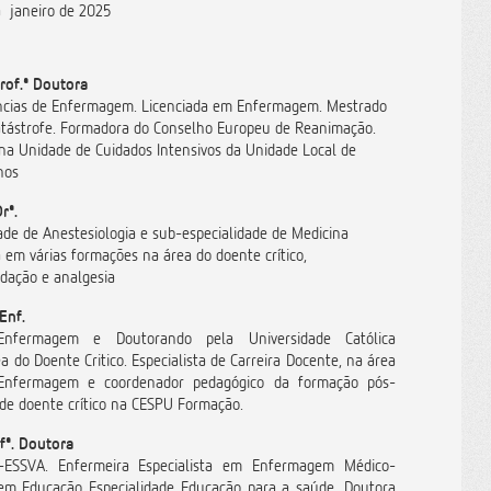
 janeiro de 2025
Prof.ª Doutora
ncias de Enfermagem. Licenciada em Enfermagem. Mestrado
tástrofe. Formadora do Conselho Europeu de Reanimação.
na Unidade de Cuidados Intensivos da Unidade Local de
hos
rª.
ade de Anestesiologia e sub-especialidade de Medicina
pa em várias formações na área do doente crítico,
ação e analgesia
Enf.
Enfermagem e Doutorando pela Universidade Católica
 do Doente Critico. Especialista de Carreira Docente, na área
 Enfermagem e coordenador pedagógico da formação pós-
de doente crítico na CESPU Formação.
ofª. Doutora
-ESSVA. Enfermeira Especialista em Enfermagem Médico-
 em Educação Especialidade Educação para a saúde. Doutora