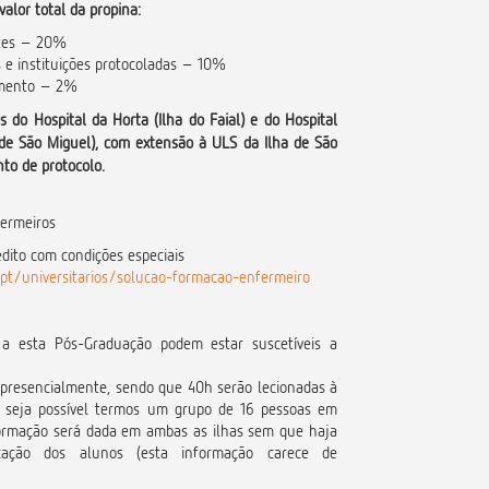
valor total da propina:
ntes – 20%
 e instituições protocoladas – 10%
amento – 2%
s do Hospital da Horta (Ilha do Faial) e do Hospital
a de São Miguel), com extensão à ULS da Ilha de São
to de protocolo.
ermeiros
édito com condições especiais
pt/universitarios/solucao-formacao-enfermeiro
 a esta Pós-Graduação podem estar suscetíveis a
 presencialmente, sendo que 40h serão lecionadas à
so seja possível termos um grupo de 16 pessoas em
formação será dada em ambas as ilhas sem que haja
cação dos alunos (esta informação carece de