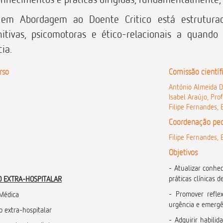
em Abordagem ao Doente Critico está estrutura
itivas, psicomotoras e ético-relacionais a quand
ia.
rso
Comissão científ
António Almeida Di
Isabel Araújo, Pro
Filipe Fernandes, 
Coordenação pe
Filipe Fernandes, 
Objetivos
- Atualizar conhe
práticas clínicas
NO EXTRA-HOSPITALAR
- Promover refle
 Médica
urgência e emergê
o extra-hospitalar
- Adquirir habili