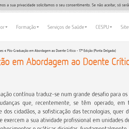
mos a sua privacidade solicitamos o seu consentimento. Se não aceitar, só serã
ior
Formação
Serviços de Saúde
CESPU
Sit
ões
<
Pós-Graduação em Abordagem ao Doente Crítico - 17ª Edição (Ponta Delgada)
ão em Abordagem ao Doente Crítico
ação contínua traduz-se num grande desafio para os p
mudanças que, recentemente, se têm operado, em
 dos cidadãos, a sofisticação das tecnologias, quer
e exercem a sua atividade profissional em unidades 
nhecimentos e práticas dirigidas, fundamentalmente, 