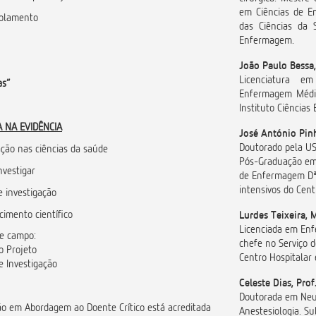
em Ciências de E
solamento
das Ciências da 
Enfermagem.
João Paulo Bessa
Licenciatura em
as”
Enfermagem Médic
Instituto Ciências
A NA EVIDÊNCIA
José António Pinh
Doutorado pela US
ação nas ciências da saúde
Pós-Graduação em 
nvestigar
de Enfermagem Dª 
intensivos do Cent
e investigação
cimento científico
Lurdes Teixeira, 
Licenciada em Enf
de campo:
chefe no Serviço d
o Projeto
Centro Hospitalar 
e Investigação
Celeste Dias, Prof
Doutorada em Neur
ão em Abordagem ao Doente Crítico está acreditada
Anestesiologia. Su