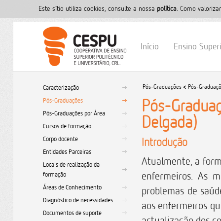
Este sítio utiliza cookies, consulte a nossa
polí­tica
. Como valoriza
Início
Ensino Super
Pós-Graduações
<
Pós-Graduaç
Caracterização
Pós-Graduaç
Pós-Graduações
Pós-Graduações por Área
Delgada)
Cursos de formação
Corpo docente
Introdução
Entidades Parceiras
Atualmente, a form
Locais de realização da
enfermeiros. As 
formação
Áreas de Conhecimento
problemas de saúde
Diagnóstico de necessidades
aos enfermeiros qu
Documentos de suporte
actualização dos co