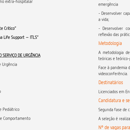
 no extra-hospitalar
emergência
- Desenvolver cap
a vida;
e Critico”
- Desenvolver co
reflexão das prátic
a Life Support – ITLS”
Metodologia
A metodologia de
NO SERVIÇO DE URGÊNCIA
teóricas e teórico
e Urgência
Face à pandemia d
videoconferência.
Destinatários
o
Licenciados em E
Candidatura e s
e Pediátrico
Segunda fase de c
 de Comportamento
A seleção é realiz
Nº de vagas para