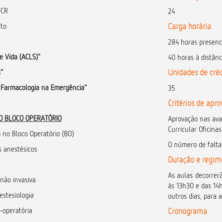
PCR
24
nto
Carga horária
284 horas presenc
e Vida (ACLS)"
40 horas à distân
s”
Unidades de créd
e Farmacologia na Emergência”
35
Critérios de apr
NO BLOCO OPERATÓRIO
Aprovação nas ava
Curricular Oficinas
o no Bloco Operatório (BO)
O número de falta
s anestésicos
Duração e regim
As aulas decorrerã
 não invasiva
às 13h30 e das 14
estesiologia
outros dias, para 
-operatória
Cronograma