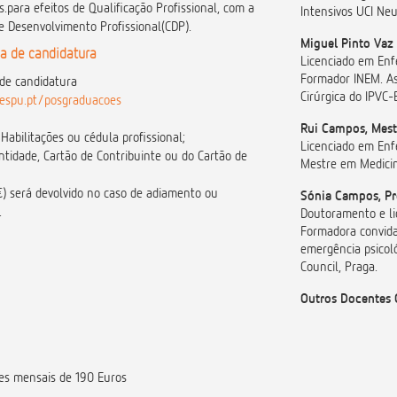
.para efeitos de Qualificação Profissional, com a
Intensivos UCI Neur
de Desenvolvimento Profissional(CDP).
Miguel Pinto Vaz 
a de candidatura
Licenciado em Enf
Formador INEM. A
de candidatura
Cirúrgica do IPVC-
.cespu.pt/posgraduacoes
Rui Campos, Mest
 Habilitações ou cédula profissional;
Licenciado em Enf
ntidade, Cartão de Contribuinte ou do Cartão de
Mestre em Medicin
€) será devolvido no caso de adiamento ou
Sónia Campos, Pr
.
Doutoramento e li
Formadora convida
emergência psicol
Council, Praga.
Outros Docentes 
ões mensais de 190 Euros