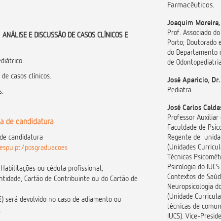
Farmacêuticos.
Joaquim Moreira,
Prof. Associado do
ANÁLISE E DISCUSSÃO DE CASOS CLÍNICOS E
Porto; Doutorado e
do Departamento d
diátrico.
de Odontopediatri
de casos clínicos.
José Aparicio, Dr.
Pediatra.
s.
José Carlos Calda
Professor Auxiliar
a de candidatura
Faculdade de Psico
de candidatura
Regente de unidad
(Unidades Curricul
.cespu.pt/posgraduacoes
Técnicas Psicométr
Psicologia do IUCS
 Habilitações ou cédula profissional;
Contextos de Saúd
ntidade, Cartão de Contribuinte ou do Cartão de
Neuropsicologia d
(Unidade Curricul
€) será devolvido no caso de adiamento ou
técnicas de comun
.
IUCS). Vice-Presid