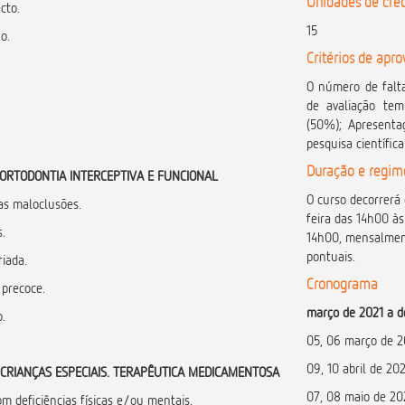
Unidades de créd
cto.
15
o.
Critérios de apr
O número de falt
de avaliação tem
(50%); Apresenta
pesquisa científic
Duração e regim
ORTODONTIA INTERCEPTIVA E FUNCIONAL
O curso decorrerá
das maloclusões.
feira das 14h00 à
s.
14h00, mensalment
pontuais.
riada.
Cronograma
 precoce.
março de 2021 a 
.
05, 06 março de 2
09, 10 abril de 20
CRIANÇAS ESPECIAIS. TERAPÊUTICA MEDICAMENTOSA
07, 08 maio de 20
m deficiências físicas e/ou mentais.