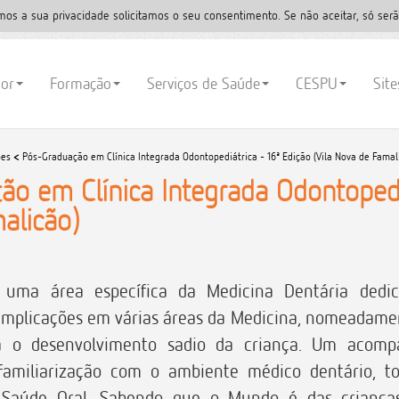
mos a sua privacidade solicitamos o seu consentimento. Se não aceitar, só serã
ior
Formação
Serviços de Saúde
CESPU
Sit
ões
<
Pós-Graduação em Clínica Integrada Odontopediátrica - 16ª Edição (Vila Nova de Famal
o em Clínica Integrada Odontopediá
alicão)
é uma área específica da Medicina Dentária dedi
implicações em várias áreas da Medicina, nomeadament
a o desenvolvimento sadio da criança. Um acomp
 familiarização com o ambiente médico dentário, to
Saúde Oral. Sabendo que o Mundo é das crianças