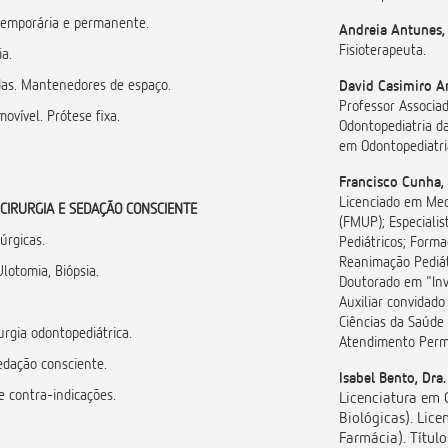
temporária e permanente.
Andreia Antunes, 
Fisioterapeuta.
a.
das. Mantenedores de espaço.
David Casimiro A
Professor Associa
movível. Prótese fixa.
Odontopediatria da
em Odontopediatr
Francisco Cunha, 
Licenciado em Med
CIRURGIA E SEDAÇÃO CONSCIENTE
(FMUP); Especialis
úrgicas.
Pediátricos; Form
Reanimação Pediát
lotomia, Biópsia.
Doutorado em "Inv
Auxiliar convidado
Ciências da Saúde 
urgia odontopediátrica.
Atendimento Perma
edação consciente.
Isabel Bento, Dra.
e contra-indicações.
Licenciatura em 
Biológicas). Lic
Farmácia). Título