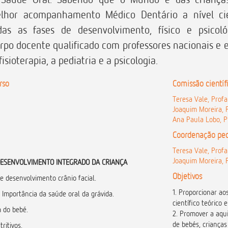
lhor acompanhamento Médico Dentário a nível cie
s as fases de desenvolvimento, físico e psicoló
rpo docente qualificado com professores nacionais e e
fisioterapia, a pediatria e a psicologia.
rso
Comissão científ
Teresa Vale, Profa
Joaquim Moreira, 
Ana Paula Lobo, P
Coordenação pe
Teresa Vale, Profa
Joaquim Moreira, 
DESENVOLVIMENTO INTEGRADO DA CRIANÇA
Objetivos
e desenvolvimento crânio facial.
1. Proporcionar a
 Importância da saúde oral da grávida.
científico teórico 
 do bebé.
2. Promover a aqu
de bebés, crianças
ritivos.