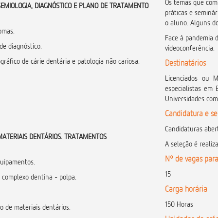
Os temas que comp
SEMIOLOGIA, DIAGNÓSTICO E PLANO DE TRATAMENTO
práticas e seminár
o aluno. Alguns d
tomas.
Face à pandemia d
e diagnóstico.
videoconferência.
ográfico de cárie dentária e patologia não cariosa.
Destinatários
Licenciados ou M
especialistas em 
Universidades com
Candidatura e s
Candidaturas abert
MATERIAIS DENTÁRIOS. TRATAMENTOS
A seleção é realiz
Nº de vagas para
quipamentos.
15
o complexo dentina - polpa.
Carga horária
150 Horas
 de materiais dentários.