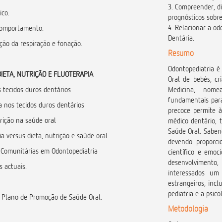
3. Compreender, di
ico.
prognósticos sobre
4. Relacionar a o
 comportamento.
Dentária.
ção da respiração e fonação.
Resumo
Odontopediatria é
DIETA, NUTRIÇÃO E FLUOTERAPIA
Oral de bebés, cr
s tecidos duros dentários
Medicina, nome
fundamentais par
ta nos tecidos duros dentários
precoce permite à
rição na saúde oral
médico dentário, 
Saúde Oral. Saben
ia versus dieta, nutrição e saúde oral.
devendo proporc
e Comunitárias em Odontopediatria
científico e emo
desenvolvimento,
s actuais.
interessados um 
estrangeiros, incl
pediatria e a psico
o Plano de Promoção de Saúde Oral.
Metodologia