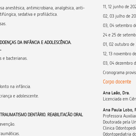
11, 12 junho de 20
a anestésica, antimicrobiana, analgésica, anti-
tifúngica, sedativa e profiláctica.
02, 03 julho de 20
sas.
03, 04 setembro d
24 e 25 de setemb
DOENÇAS DA INFÂNCIA E ADOLESCÊNCIA.
01, 02 outubro de
L
12, 13 novembro d
s e bacterianas.
03, 04 dezembro d
Cronograma provisó
Corpo docente
donto na infância.
Ana Leão, Dra.
criança e adolescente.
Licenciada em Ciê
Ana Paula Lobo, 
TRAUMATISMO DENTÁRIO. REABILITACÃO ORAL
Professora Auxilia
Doutorada pela Un
revenção.
Clinica Odontopedi
traumáticas.
Odontopediatria do