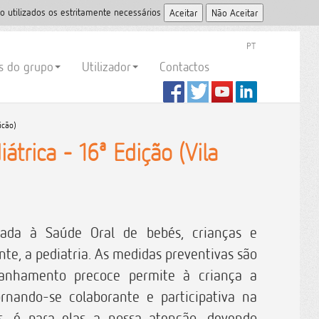
o utilizados os estritamente necessários
PT
es do grupo
Utilizador
Contactos
icão)
trica - 16ª Edição (Vila
cada à Saúde Oral de bebés, crianças e
e, a pediatria. As medidas preventivas são
anhamento precoce permite à criança a
rnando-se colaborante e participativa na
, é para elas a nossa atenção, devendo