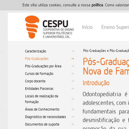
Este sítio utiliza cookies, consulte a nossa
polí­tica
. Como valoriza
Início
Ensino Super
Pós-Graduações
<
Pós-Graduaç
Caracterização
Pós-Graduaçã
Pós-Graduações
Pós-Graduações por Área
Nova de Fam
Cursos de formação
Corpo docente
Introdução
Entidades Parceiras
Odontopediatria 
Locais de realização da
adolescentes, com 
formação
Áreas de Conhecimento
fundamentais par
Diagnóstico de necessidades
desmistificação e
Documentos de suporte
promoção da sua 