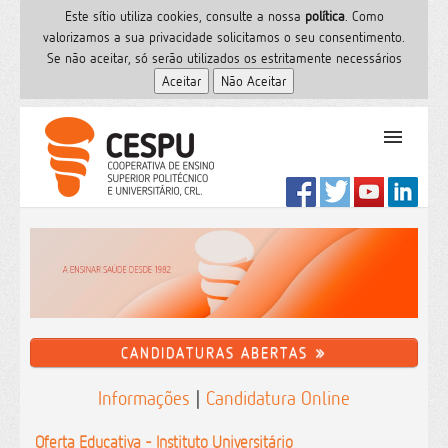
Este sítio utiliza cookies, consulte a nossa
polí­tica
. Como
valorizamos a sua privacidade solicitamos o seu consentimento.
Se não aceitar, só serão utilizados os estritamente necessários
PT
Início
Ensino Superior
Formação
Serviços de Saúde
CESPU
CANDIDATURAS ABERTAS
Sites do grupo
Informações
|
Candidatura Online
Utilizador
Contactos
Oferta Educativa - Instituto Universitário