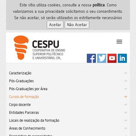
Este sítio utiliza cookies, consulte a nossa
polí­tica
. Como
valorizamos a sua privacidade solicitamos o seu consentimento.
Se não aceitar, só serão utilizados os estritamente necessários
PT
Início
Caracterização
Ensino Superior
Pós-Graduações
Formação
Pós-Graduações por Área
Serviços de Saúde
Cursos de formação
CESPU
Corpo docente
Entidades Parceiras
Sites do grupo
Locais de realização da formação
Utilizador
Áreas de Conhecimento
Contactos