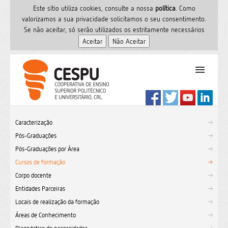
Este sítio utiliza cookies, consulte a nossa
polí­tica
. Como
valorizamos a sua privacidade solicitamos o seu consentimento.
Se não aceitar, só serão utilizados os estritamente necessários
PT
Início
Caracterização
Ensino Superior
Pós-Graduações
Formação
Pós-Graduações por Área
Serviços de Saúde
Cursos de formação
CESPU
Corpo docente
Entidades Parceiras
Sites do grupo
Locais de realização da formação
Utilizador
Áreas de Conhecimento
Contactos