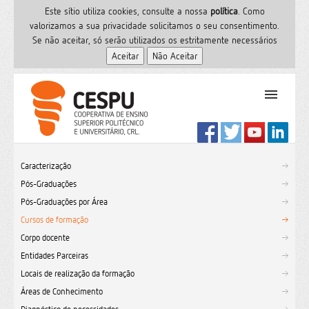
Este sítio utiliza cookies, consulte a nossa
polí­tica
. Como
valorizamos a sua privacidade solicitamos o seu consentimento.
Se não aceitar, só serão utilizados os estritamente necessários
PT
Início
Caracterização
Ensino Superior
Pós-Graduações
Formação
Pós-Graduações por Área
Serviços de Saúde
Cursos de formação
CESPU
Corpo docente
Entidades Parceiras
Sites do grupo
Locais de realização da formação
Utilizador
Áreas de Conhecimento
Contactos