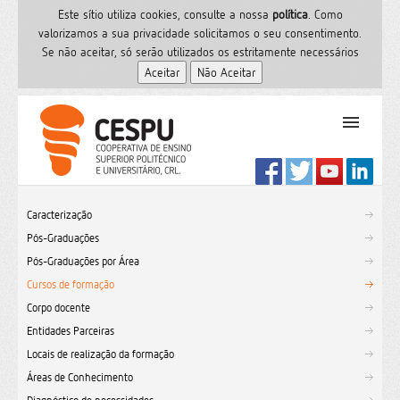
Este sítio utiliza cookies, consulte a nossa
polí­tica
. Como
valorizamos a sua privacidade solicitamos o seu consentimento.
Se não aceitar, só serão utilizados os estritamente necessários
PT
Início
Caracterização
Ensino Superior
Pós-Graduações
Formação
Pós-Graduações por Área
Serviços de Saúde
Cursos de formação
CESPU
Corpo docente
Entidades Parceiras
Sites do grupo
Locais de realização da formação
Utilizador
Áreas de Conhecimento
Contactos