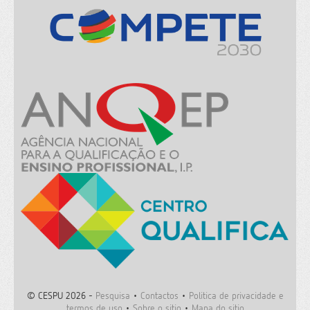
© CESPU 2026 -
Pesquisa
•
Contactos
•
Politica de privacidade e
termos de uso
•
Sobre o sitio
•
Mapa do sitio