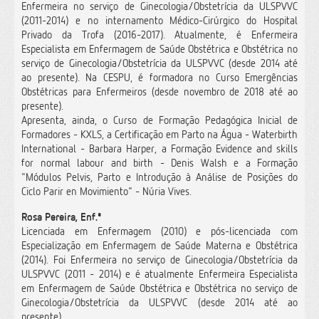
Enfermeira no serviço de Ginecologia/Obstetrícia da ULSPVVC
(2011-2014) e no internamento Médico-Cirúrgico do Hospital
Privado da Trofa (2016-2017). Atualmente, é Enfermeira
Especialista em Enfermagem de Saúde Obstétrica e Obstétrica no
serviço de Ginecologia/Obstetrícia da ULSPVVC (desde 2014 até
ao presente). Na CESPU, é formadora no Curso Emergências
Obstétricas para Enfermeiros (desde novembro de 2018 até ao
presente).
Apresenta, ainda, o Curso de Formação Pedagógica Inicial de
Formadores - KXLS, a Certificação em Parto na Água - Waterbirth
International - Barbara Harper, a Formação Evidence and skills
for normal labour and birth - Denis Walsh e a Formação
"Módulos Pelvis, Parto e Introdução à Análise de Posições do
Ciclo Parir en Movimiento" - Núria Vives.
Rosa Pereira, Enf.ª
Licenciada em Enfermagem (2010) e pós-licenciada com
Especialização em Enfermagem de Saúde Materna e Obstétrica
(2014). Foi Enfermeira no serviço de Ginecologia/Obstetrícia da
ULSPVVC (2011 - 2014) e é atualmente Enfermeira Especialista
em Enfermagem de Saúde Obstétrica e Obstétrica no serviço de
Ginecologia/Obstetrícia da ULSPVVC (desde 2014 até ao
presente).