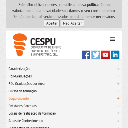
Este sítio utiliza cookies, consulte a nossa
polí­tica
. Como
valorizamos a sua privacidade solicitamos o seu consentimento.
Se não aceitar, só serão utilizados os estritamente necessários
PT
Início
Caracterização
Ensino Superior
Pós-Graduações
Formação
Pós-Graduações por Área
Serviços de Saúde
Cursos de formação
CESPU
Corpo docente
Entidades Parceiras
Sites do grupo
Locais de realização da formação
Utilizador
Áreas de Conhecimento
Contactos