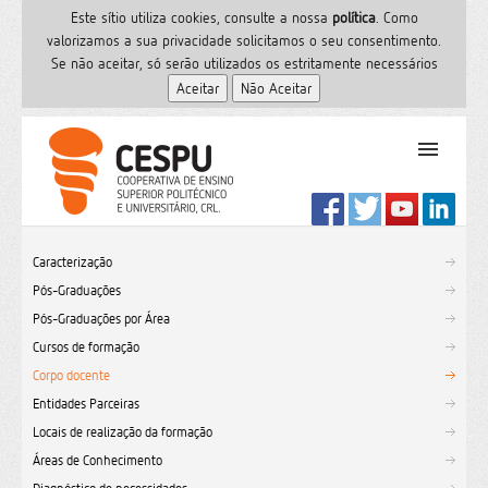
Este sítio utiliza cookies, consulte a nossa
polí­tica
. Como
valorizamos a sua privacidade solicitamos o seu consentimento.
Se não aceitar, só serão utilizados os estritamente necessários
PT
Início
Caracterização
Ensino Superior
Pós-Graduações
Formação
Pós-Graduações por Área
Serviços de Saúde
Cursos de formação
CESPU
Corpo docente
Entidades Parceiras
Sites do grupo
Locais de realização da formação
Utilizador
Áreas de Conhecimento
Contactos