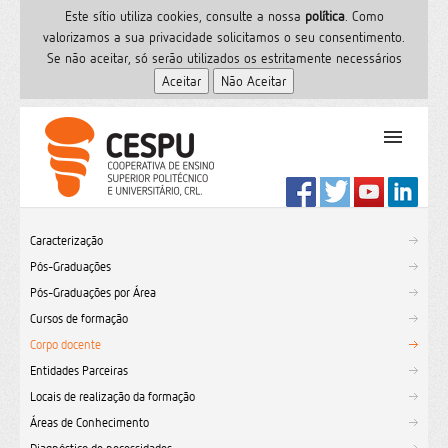
Este sítio utiliza cookies, consulte a nossa
polí­tica
. Como
valorizamos a sua privacidade solicitamos o seu consentimento.
Se não aceitar, só serão utilizados os estritamente necessários
PT
Início
Caracterização
Ensino Superior
Pós-Graduações
Formação
Pós-Graduações por Área
Serviços de Saúde
Cursos de formação
CESPU
Corpo docente
Entidades Parceiras
Sites do grupo
Locais de realização da formação
Utilizador
Áreas de Conhecimento
Contactos