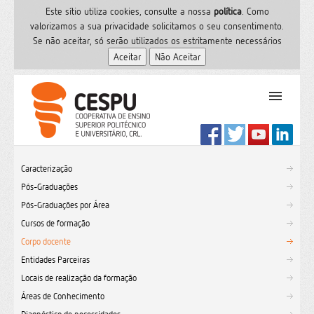
Este sítio utiliza cookies, consulte a nossa
polí­tica
. Como
valorizamos a sua privacidade solicitamos o seu consentimento.
Se não aceitar, só serão utilizados os estritamente necessários
PT
Início
Caracterização
Ensino Superior
Pós-Graduações
Formação
Pós-Graduações por Área
Serviços de Saúde
Cursos de formação
CESPU
Corpo docente
Entidades Parceiras
Sites do grupo
Locais de realização da formação
Utilizador
Áreas de Conhecimento
Contactos