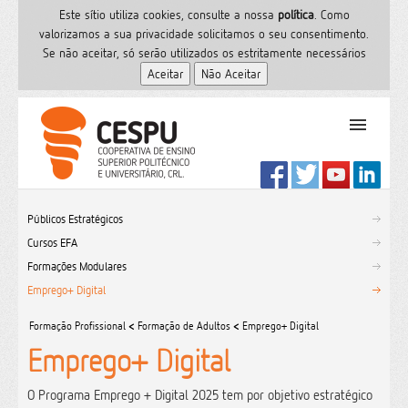
Este sítio utiliza cookies, consulte a nossa
polí­tica
. Como
valorizamos a sua privacidade solicitamos o seu consentimento.
Se não aceitar, só serão utilizados os estritamente necessários
PT
Início
Públicos Estratégicos
Ensino Superior
Cursos EFA
Formação
Formações Modulares
Serviços de Saúde
Emprego+ Digital
CESPU
Formação Profissional
<
Formação de Adultos
<
Emprego+ Digital
Sites do grupo
Emprego+ Digital
Utilizador
Contactos
O Programa Emprego + Digital 2025 tem por objetivo estratégico