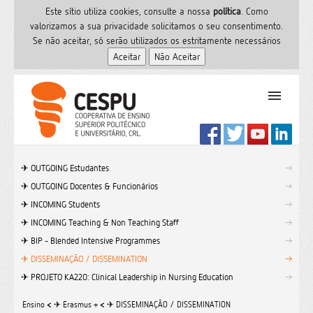
Este sítio utiliza cookies, consulte a nossa
polí­tica
. Como
valorizamos a sua privacidade solicitamos o seu consentimento.
Se não aceitar, só serão utilizados os estritamente necessários
PT
Início
✈︎ OUTGOING Estudantes
Ensino Superior
✈︎ OUTGOING Docentes & Funcionários
Formação
✈︎ INCOMING Students
Serviços de Saúde
✈︎ INCOMING Teaching & Non Teaching Staff
CESPU
✈︎ BIP - Blended Intensive Programmes
✈︎ DISSEMINAÇÃO / DISSEMINATION
Sites do grupo
✈︎ PROJETO KA220: Clinical Leadership in Nursing Education
Utilizador
Contactos
Ensino
<
✈︎ Erasmus +
<
✈︎ DISSEMINAÇÃO / DISSEMINATION