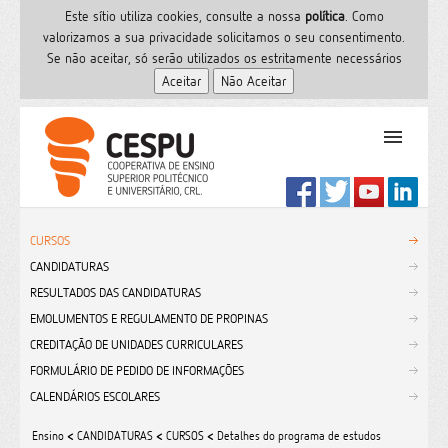
Este sítio utiliza cookies, consulte a nossa
polí­tica
. Como
valorizamos a sua privacidade solicitamos o seu consentimento.
Se não aceitar, só serão utilizados os estritamente necessários
PT
Início
CURSOS
Ensino Superior
CANDIDATURAS
Formação
RESULTADOS DAS CANDIDATURAS
Serviços de Saúde
EMOLUMENTOS E REGULAMENTO DE PROPINAS
CESPU
CREDITAÇÃO DE UNIDADES CURRICULARES
FORMULÁRIO DE PEDIDO DE INFORMAÇÕES
Sites do grupo
CALENDÁRIOS ESCOLARES
Utilizador
Contactos
Ensino
<
CANDIDATURAS
<
CURSOS
<
Detalhes do programa de estudos