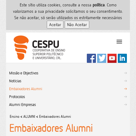
Este sítio utiliza cookies, consulte a nossa
polí­tica
. Como
valorizamos a sua privacidade solicitamos o seu consentimento.
Se não aceitar, só serão utilizados os estritamente necessários
PT
Início
Missão e Objectivos
Ensino Superior
Notícias
Formação
Embaixadores Alumni
Serviços de Saúde
Protocolos
CESPU
Alumni Empresas
Sites do grupo
Ensino
<
ALUMNI
<
Embaixadores Alumni
Utilizador
Embaixadores Alumni
Contactos