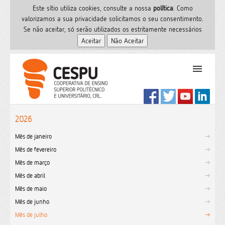
Este sítio utiliza cookies, consulte a nossa
polí­tica
. Como
valorizamos a sua privacidade solicitamos o seu consentimento.
Se não aceitar, só serão utilizados os estritamente necessários
PT
Início
2026
Ensino Superior
Mês de janeiro
Formação
Mês de fevereiro
Serviços de Saúde
Mês de março
CESPU
Mês de abril
Sites do grupo
Mês de maio
Utilizador
Mês de junho
Mês de julho
Contactos