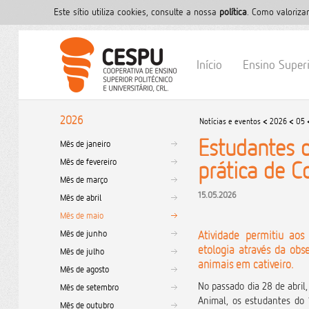
Este sítio utiliza cookies, consulte a nossa
polí­tica
. Como valoriza
Início
Ensino Super
2026
Notícias e eventos
<
2026
<
05
Estudantes 
Mês de janeiro
Mês de fevereiro
prática de 
Mês de março
15.05.2026
Mês de abril
Mês de maio
Mês de junho
Atividade permitiu aos
etologia através da obs
Mês de julho
animais em cativeiro.
Mês de agosto
No passado dia 28 de abril
Mês de setembro
Animal, os estudantes do 
Mês de outubro