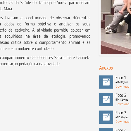
cnologias da Saúde do Tâmega e Sousa
participaram
da Maia
.
os tiveram a oportunidade de observar diferentes
her dados de forma objetiva e analisar os seus
to de cativeiro. A atividade permitiu colocar em
os adquiridos na área da etologia, promovendo
lexão crítica sobre o comportamento animal e as
animais em ambiente controlado.
o acompanhamento das docentes
Sara Lima
e
Gabriela
 orientação pedagógica da atividade.
Anexos
Foto 1
416 Kbytes
Foto 2
514 Kbytes
Foto 3
462 Kbytes
Foto 4