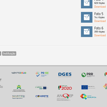
629 Kbytes
Foto 5
744 Kbytes
Foto 6
355 Kbytes
o
Instituição