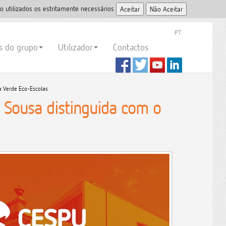
o utilizados os estritamente necessários
PT
es do grupo
Utilizador
Contactos
a Verde Eco-Escolas
 Sousa distinguida com o