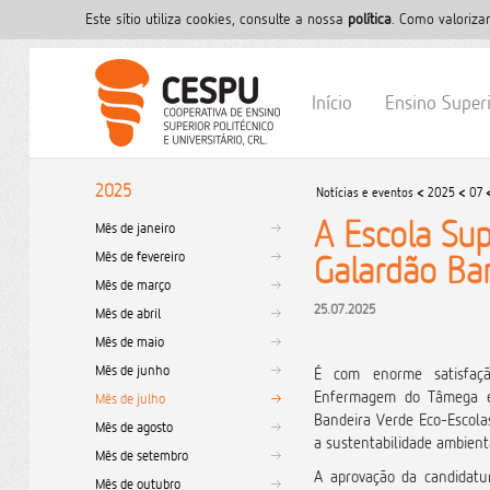
Este sítio utiliza cookies, consulte a nossa
polí­tica
. Como valoriza
Início
Ensino Super
2025
Notícias e eventos
<
2025
<
07
A Escola Su
Mês de janeiro
Mês de fevereiro
Galardão Ba
Mês de março
25.07.2025
Mês de abril
Mês de maio
Mês de junho
É com enorme satisfaç
Enfermagem do Tâmega e 
Mês de julho
Bandeira Verde Eco-Escol
Mês de agosto
a sustentabilidade ambienta
Mês de setembro
A aprovação da candidatu
Mês de outubro