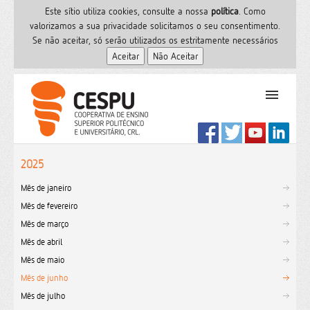
Este sítio utiliza cookies, consulte a nossa
polí­tica
. Como
valorizamos a sua privacidade solicitamos o seu consentimento.
Se não aceitar, só serão utilizados os estritamente necessários
PT
Início
2025
Ensino Superior
Mês de janeiro
Formação
Mês de fevereiro
Serviços de Saúde
Mês de março
CESPU
Mês de abril
Sites do grupo
Mês de maio
Utilizador
Mês de junho
Mês de julho
Contactos