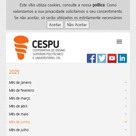
Este sítio utiliza cookies, consulte a nossa
polí­tica
. Como
valorizamos a sua privacidade solicitamos o seu consentimento.
Se não aceitar, só serão utilizados os estritamente necessários
PT
Início
2025
Ensino Superior
Mês de janeiro
Formação
Mês de fevereiro
Serviços de Saúde
Mês de março
CESPU
Mês de abril
Sites do grupo
Mês de maio
Utilizador
Mês de junho
Mês de julho
Contactos