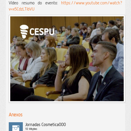
Vídeo resumo do evento:
https://www.youtube.com/watch?
v=x5CdzLTibVU
Anexos
Jornadas Cosmetica000
10 Mbytes