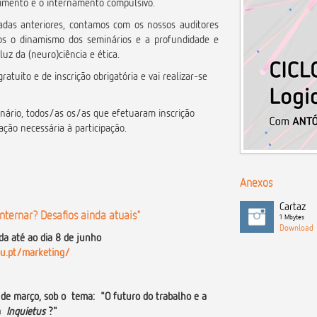
rimento e o internamento compulsivo.
das anteriores, contamos com os nossos auditores
os o dinamismo dos seminários e a profundidade e
luz da (neuro)ciência e ética.
gratuito e de inscrição obrigatória e vai realizar-se
inário, todos/as os/as que efetuaram inscrição
ação necessária à participação.
Anexos
Cartaz
nternar? Desafios ainda atuais"
1 Mbytes
da até ao dia 8 de junho
spu.pt/marketing/
13 de março, sob o tema:
"O futuro do trabalho e a
a
Inquietus
?"