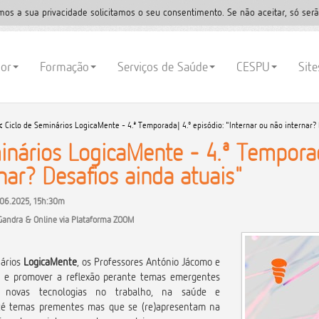
mos a sua privacidade solicitamos o seu consentimento. Se não aceitar, só serã
ior
Formação
Serviços de Saúde
CESPU
Sit
<
Ciclo de Seminários LogicaMente - 4.ª Temporada| 4.º episódio: "Internar ou não internar?
inários LogicaMente - 4.ª Temporada
nar? Desafios ainda atuais"
.06.2025, 15h:30m
 Gandra & Online via Plataforma ZOOM
nários
LogicaMente
, os Professores António Jácomo e
ir e promover a reflexão perante temas emergentes
 novas tecnologias no trabalho, na saúde e
é temas prementes mas que se (re)apresentam na