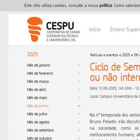
Este sítio utiliza cookies, consulte a nossa
polí­tica
. Como valoriza
Início
Ensino Super
2025
Notícias e eventos
<
2025
<
06
Ciclo de Sem
Mês de janeiro
Mês de fevereiro
ou não inter
Mês de março
Data: 12.06.2025, 14h:30m - 12
Mês de abril
Local: Campus Universitário de
Mês de maio
Mês de junho
Mês de julho
Na 4ª temporada dos semi
Bruno Peixoto irão discut
Mês de agosto
na sociedade, como as
Mês de setembro
melhoramento humano, at
Mês de outubro