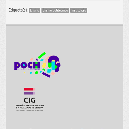
Etiqueta(s):
Ensino
Ensino politécnico
Instituição