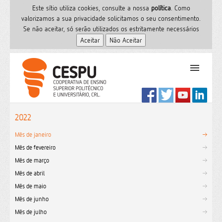
Este sítio utiliza cookies, consulte a nossa
polí­tica
. Como
valorizamos a sua privacidade solicitamos o seu consentimento.
Se não aceitar, só serão utilizados os estritamente necessários
PT
Início
2022
Ensino Superior
Mês de janeiro
Formação
Mês de fevereiro
Serviços de Saúde
Mês de março
CESPU
Mês de abril
Sites do grupo
Mês de maio
Utilizador
Mês de junho
Mês de julho
Contactos