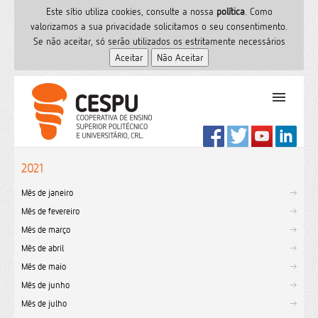
Este sítio utiliza cookies, consulte a nossa
polí­tica
. Como
valorizamos a sua privacidade solicitamos o seu consentimento.
Se não aceitar, só serão utilizados os estritamente necessários
PT
Início
2021
Ensino Superior
Mês de janeiro
Formação
Mês de fevereiro
Serviços de Saúde
Mês de março
CESPU
Mês de abril
Sites do grupo
Mês de maio
Utilizador
Mês de junho
Mês de julho
Contactos