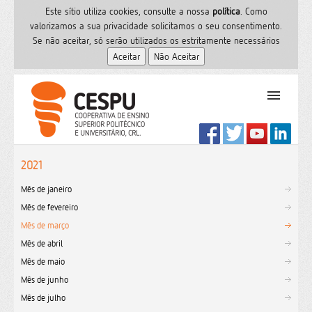
Este sítio utiliza cookies, consulte a nossa
polí­tica
. Como
valorizamos a sua privacidade solicitamos o seu consentimento.
Se não aceitar, só serão utilizados os estritamente necessários
PT
Início
2021
Ensino Superior
Mês de janeiro
Formação
Mês de fevereiro
Serviços de Saúde
Mês de março
CESPU
Mês de abril
Sites do grupo
Mês de maio
Utilizador
Mês de junho
Mês de julho
Contactos