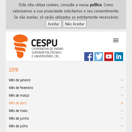
Este sítio utiliza cookies, consulte a nossa
polí­tica
. Como
valorizamos a sua privacidade solicitamos o seu consentimento.
Se não aceitar, só serão utilizados os estritamente necessários
PT
Início
2019
Ensino Superior
Mês de janeiro
Formação
Mês de fevereiro
Serviços de Saúde
Mês de março
CESPU
Mês de abril
Sites do grupo
Mês de maio
Utilizador
Mês de junho
Mês de julho
Contactos