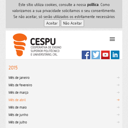
Este sítio utiliza cookies, consulte a nossa
polí­tica
. Como
valorizamos a sua privacidade solicitamos o seu consentimento.
Se não aceitar, só serão utilizados os estritamente necessários
PT
Início
2015
Ensino Superior
Mês de janeiro
Formação
Mês de fevereiro
Serviços de Saúde
Mês de março
CESPU
Mês de abril
Sites do grupo
Mês de maio
Utilizador
Mês de junho
Mês de julho
Contactos