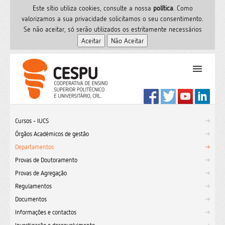
Este sítio utiliza cookies, consulte a nossa
polí­tica
. Como
valorizamos a sua privacidade solicitamos o seu consentimento.
Se não aceitar, só serão utilizados os estritamente necessários
PT
Início
Cursos - IUCS
Ensino Superior
Órgãos Académicos de gestão
Formação
Departamentos
Serviços de Saúde
Provas de Doutoramento
CESPU
Provas de Agregação
Regulamentos
Sites do grupo
Documentos
Utilizador
Informações e contactos
Contactos