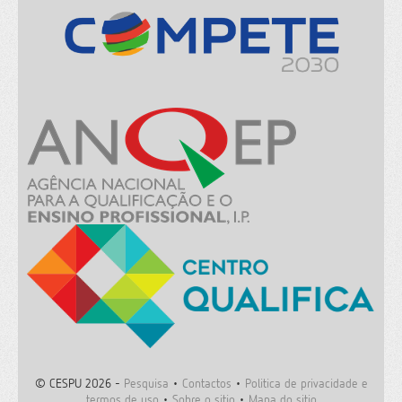
© CESPU 2026 -
Pesquisa
•
Contactos
•
Politica de privacidade e
termos de uso
•
Sobre o sitio
•
Mapa do sitio