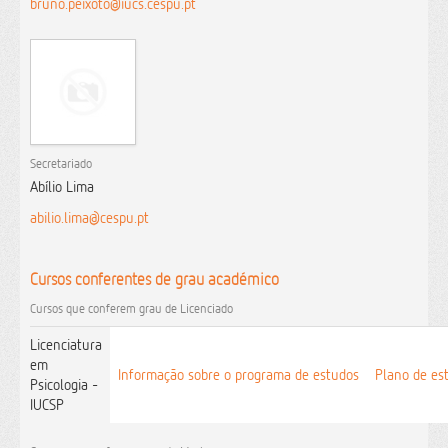
bruno.peixoto@iucs.cespu.pt
Secretariado
Abílio Lima
abilio.lima@cespu.pt
Cursos conferentes de grau académico
Cursos que conferem grau de Licenciado
Licenciatura
em
Informação sobre o programa de estudos
Plano de es
Psicologia -
IUCSP